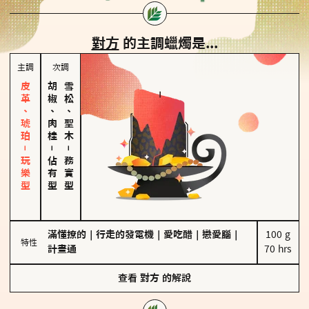
對方
的主調蠟燭是...
主調
次調
皮革、琥珀－玩樂型
胡椒、肉桂
雪松、聖木
－
－
佔有型
務實型
滿懂撩的
｜
行走的發電機
｜
愛吃醋
｜
戀愛腦
｜
100 g

特性
計畫通
70 hrs
查看
對方
的解說