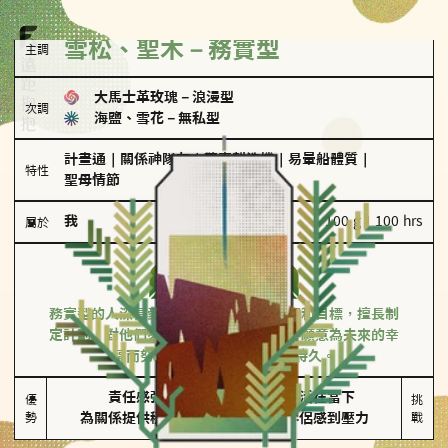
雪松、聖木－務實型
主調
大馬士革玫瑰
－
浪漫型
次調
海鹽、雪花
－
無私型
計畫通
｜
關係神隊友
｜
驚喜製造機
｜
易暈船體質
｜
特性
聖母情節
我
100 g｜100 hrs
屬於
務實型
雪松、聖木
務實型的人深信愛情立基於共同的價值觀和目標，擅長制
定計劃。對他們來說，感情穩定最重要，願意為未來的幸
福而努力，讓愛情變得踏實而持久。
責任感強

較難活在當下

優
挑
勢
為關係提供穩定度
易讓伴侶感到壓力
戰