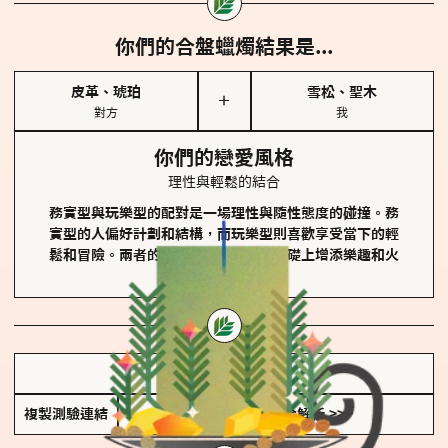
你們的合盤蠟燭結果是...
皮革、琥珀
雪松、聖木
＋
對方
我
你們的戀愛風格
理性與輕鬆的結合
務實型與玩樂型的配對是一場理性與隨性態度的碰撞。務
實型的人偏好計劃和結構，而玩樂型則喜歡享受當下的輕
鬆和冒險。兩者的關係能夠在穩定的基礎上增添樂趣和火
花。
儲存我的結果圖
複製測驗連結
查看香氛類型全解析 >>>