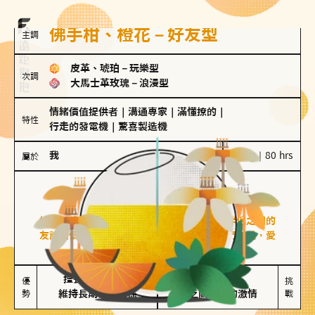
佛手柑、橙花－好友型
主調
皮革、琥珀
－
玩樂型
次調
大馬士革玫瑰
－
浪漫型
情緒價值提供者
｜
溝通專家
｜
滿懂撩的
｜
特性
行走的發電機
｜
驚喜製造機
我
100 g｜80 hrs
屬於
好友型
佛手柑、橙花
好友型的人喜歡分享生活中的點滴，重視與伴侶之間的
友誼和信任，穩定感是重要的關鍵詞。對他們來說，愛
情是心靈深處的共鳴和理解。
擅長聆聽與溝通

不喜歡變化

優
挑
勢
維持長期穩定關係
缺乏關係中的激情
戰