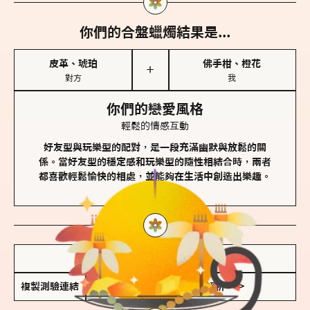
你們的合盤蠟燭結果是...
皮革、琥珀
佛手柑、橙花
＋
對方
我
你們的戀愛風格
輕鬆的情感互動
好友型與玩樂型的配對，是一段充滿幽默與放鬆的關
係。當好友型的穩定感和玩樂型的隨性相結合時，兩者
都喜歡輕鬆愉快的相處，並能夠在生活中創造出樂趣。
儲存我的結果圖
複製測驗連結
查看香氛類型全解析 >>>