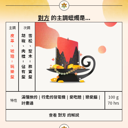
對方
的主調蠟燭是...
主調
次調
皮革、琥珀－玩樂型
胡椒、肉桂
雪松、聖木
－
－
佔有型
務實型
滿懂撩的
｜
行走的發電機
｜
愛吃醋
｜
戀愛腦
｜
100 g

特性
計畫通
70 hrs
查看
對方
的解說