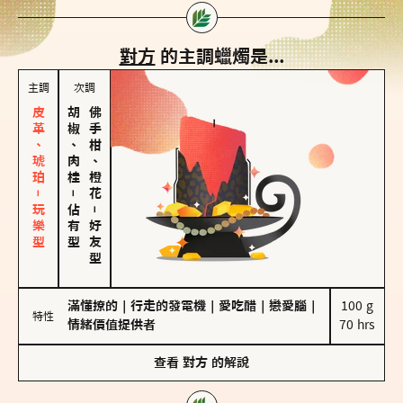
對方
的主調蠟燭是...
主調
次調
皮革、琥珀－玩樂型
胡椒、肉桂
佛手柑、橙花
－
佔有型
－
好友型
滿懂撩的
｜
行走的發電機
｜
愛吃醋
｜
戀愛腦
｜
100 g

特性
情緒價值提供者
70 hrs
查看
對方
的解說