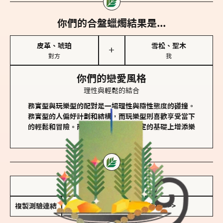
你們的合盤蠟燭結果是...
皮革、琥珀
雪松、聖木
＋
對方
我
你們的戀愛風格
理性與輕鬆的結合
務實型與玩樂型的配對是一場理性與隨性態度的碰撞。
務實型的人偏好計劃和結構，而玩樂型則喜歡享受當下
的輕鬆和冒險。兩者的關係能夠在穩定的基礎上增添樂
趣和火花。
儲存我的結果圖
複製測驗連結
查看香氛類型全解析 >>>