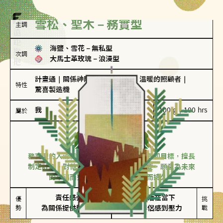
雪松、聖木－務實型
主調
海鹽、雪花
－
無私型
次調
大馬士革玫瑰
－
浪漫型
計畫通
｜
關係神隊友
｜
聖母情節
｜
溫暖的照顧者
｜
特性
驚喜製造機
我
100 g｜100 hrs
屬於
務實型
雪松、聖木
務實型的人深信愛情立基於共同的價值觀和目標，擅長
制定計劃。對他們來說，感情穩定最重要，願意為未來
的幸福而努力，讓愛情變得踏實而持久。
責任感強

較難活在當下

優
挑
勢
為關係提供穩定度
易讓伴侶感到壓力
戰