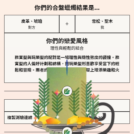
你們的合盤蠟燭結果是...
皮革、琥珀
雪松、聖木
＋
對方
我
你們的戀愛風格
理性與輕鬆的結合
務實型與玩樂型的配對是一場理性與隨性態度的碰撞。務
實型的人偏好計劃和結構，而玩樂型則喜歡享受當下的輕
鬆和冒險。兩者的關係能夠在穩定的基礎上增添樂趣和火
花。
儲存我的結果圖
複製測驗連結
查看香氛類型全解析 >>>