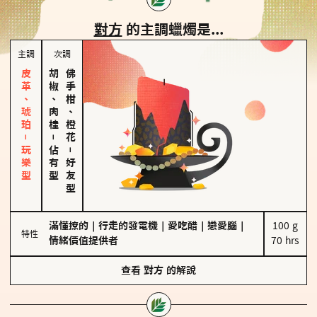
對方
的主調蠟燭是...
主調
次調
皮革、琥珀－玩樂型
胡椒、肉桂
佛手柑、橙花
－
佔有型
－
好友型
滿懂撩的
｜
行走的發電機
｜
愛吃醋
｜
戀愛腦
｜
100 g

特性
情緒價值提供者
70 hrs
查看
對方
的解說