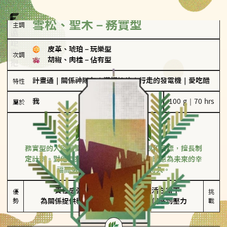
雪松、聖木－務實型
主調
皮革、琥珀
－
玩樂型
次調
胡椒、肉桂
－
佔有型
計畫通
｜
關係神隊友
｜
滿懂撩的
｜
行走的發電機
｜
愛吃醋
特性
我
100 g｜70 hrs
屬於
務實型
雪松、聖木
務實型的人深信愛情立基於共同的價值觀和目標，擅長制
定計劃。對他們來說，感情穩定最重要，願意為未來的幸
福而努力，讓愛情變得踏實而持久。
責任感強

較難活在當下

優
挑
勢
為關係提供穩定度
易讓伴侶感到壓力
戰