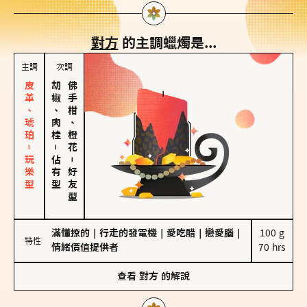
對方
的主調蠟燭是...
主調
次調
皮革、琥珀－玩樂型
胡椒、肉桂
佛手柑、橙花
－
佔有型
－
好友型
滿懂撩的
｜
行走的發電機
｜
愛吃醋
｜
戀愛腦
｜
100 g

特性
情緒價值提供者
70 hrs
查看
對方
的解說