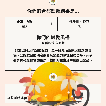
你們的合盤蠟燭結果是...
皮革、琥珀
佛手柑、橙花
＋
對方
我
你們的戀愛風格
輕鬆的情感互動
好友型與玩樂型的配對，是一段充滿幽默與放鬆的關
係。當好友型的穩定感和玩樂型的隨性相結合時，兩者
都喜歡輕鬆愉快的相處，並能夠在生活中創造出樂趣。
儲存我的結果圖
複製測驗連結
查看香氛類型全解析 >>>