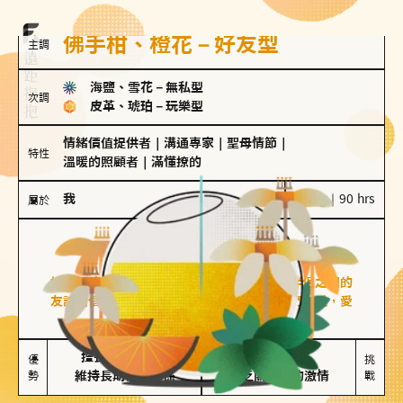
佛手柑、橙花－好友型
主調
海鹽、雪花
－
無私型
次調
皮革、琥珀
－
玩樂型
情緒價值提供者
｜
溝通專家
｜
聖母情節
｜
特性
溫暖的照顧者
｜
滿懂撩的
我
100 g｜90 hrs
屬於
好友型
佛手柑、橙花
好友型的人喜歡分享生活中的點滴，重視與伴侶之間的
友誼和信任，穩定感是重要的關鍵詞。對他們來說，愛
情是心靈深處的共鳴和理解。
擅長聆聽與溝通

不喜歡變化

優
挑
勢
維持長期穩定關係
缺乏關係中的激情
戰