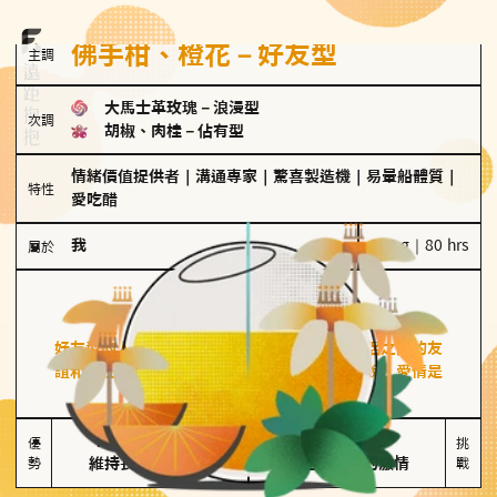
佛手柑、橙花－好友型
主調
大馬士革玫瑰
－
浪漫型
次調
胡椒、肉桂
－
佔有型
情緒價值提供者
｜
溝通專家
｜
驚喜製造機
｜
易暈船體質
｜
特性
愛吃醋
我
100 g｜80 hrs
屬於
好友型
佛手柑、橙花
好友型的人喜歡分享生活中的點滴，重視與伴侶之間的友
誼和信任，穩定感是重要的關鍵詞。對他們來說，愛情是
心靈深處的共鳴和理解。
擅長聆聽與溝通

不喜歡變化

優
挑
勢
維持長期穩定關係
缺乏關係中的激情
戰