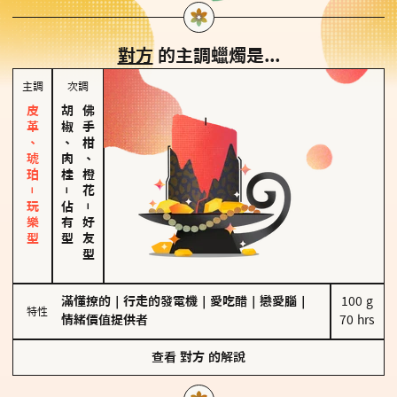
對方
的主調蠟燭是...
主調
次調
皮革、琥珀－玩樂型
胡椒、肉桂
佛手柑、橙花
－
佔有型
－
好友型
滿懂撩的
｜
行走的發電機
｜
愛吃醋
｜
戀愛腦
｜
100 g

特性
情緒價值提供者
70 hrs
查看
對方
的解說