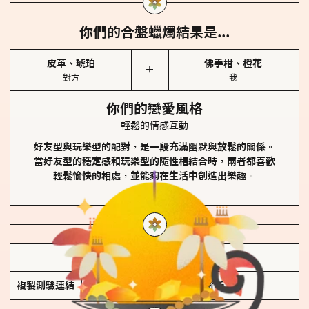
你們的合盤蠟燭結果是...
皮革、琥珀
佛手柑、橙花
＋
對方
我
你們的戀愛風格
輕鬆的情感互動
好友型與玩樂型的配對，是一段充滿幽默與放鬆的關係。
當好友型的穩定感和玩樂型的隨性相結合時，兩者都喜歡
輕鬆愉快的相處，並能夠在生活中創造出樂趣。
儲存我的結果圖
複製測驗連結
查看香氛類型全解析 >>>