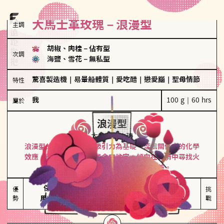
大馬士革玫瑰－浪漫型
主調
胡椒、肉桂
－
佔有型
次調
海鹽、雪花
－
無私型
驚喜製造機
｜
易暈船體質
｜
愛吃醋
｜
戀愛腦
｜
聖母情節
特性
我
100 g｜60 hrs
屬於
浪漫型
大馬士革玫瑰
浪漫型的人以激情與性吸引力為基礎，深信關係中的化學
效應，認為每次相遇都是命中註定。傾向在愛情中尋找火
花，經常表達對另一半的愛意和讚美。
保持戀愛新鮮感

情緒起伏較大

優
挑
勢
用心策劃浪漫驚喜
感情中較需要關注
戰