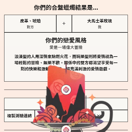
你們的合盤蠟燭結果是...
皮革、琥珀
大馬士革玫瑰
＋
對方
我
你們的戀愛風格
愛是一場偉大冒險
浪漫型的人用深情來點燃火花，而玩樂型則將愛情視為一
場輕鬆的冒險、無樂不歡。關係中的雙方都渴望享受每一
刻的快樂和激動，像是一場充滿刺激的愛情遊戲。
儲存我的結果圖
複製測驗連結
查看香氛類型全解析 >>>