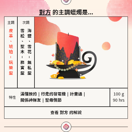
對方
的主調蠟燭是...
主調
次調
皮革、琥珀－玩樂型
雪松、聖木
海鹽、雪花
－
－
務實型
無私型
滿懂撩的
｜
行走的發電機
｜
計畫通
｜
100 g

特性
關係神隊友
｜
聖母情節
90 hrs
查看
對方
的解說