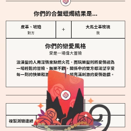
你們的合盤蠟燭結果是...
皮革、琥珀
大馬士革玫瑰
＋
對方
我
你們的戀愛風格
愛是一場偉大冒險
浪漫型的人用深情來點燃火花，而玩樂型則將愛情視為
一場輕鬆的冒險、無樂不歡。關係中的雙方都渴望享受
每一刻的快樂和激動，像是一場充滿刺激的愛情遊戲。
儲存我的結果圖
複製測驗連結
查看香氛類型全解析 >>>