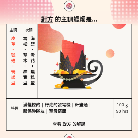
對方
的主調蠟燭是...
主調
次調
皮革、琥珀－玩樂型
雪松、聖木
海鹽、雪花
－
－
務實型
無私型
滿懂撩的
｜
行走的發電機
｜
計畫通
｜
100 g

特性
關係神隊友
｜
聖母情節
90 hrs
查看
對方
的解說