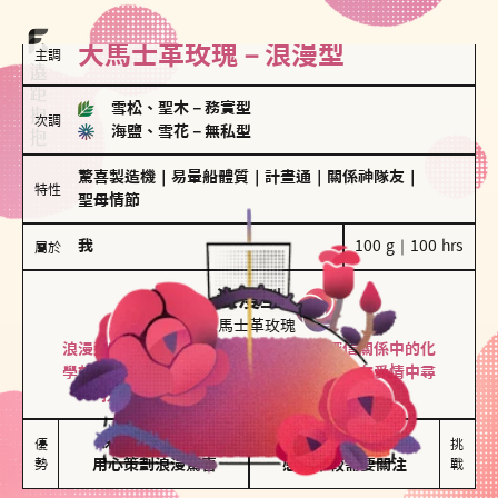
大馬士革玫瑰－浪漫型
主調
雪松、聖木
－
務實型
次調
海鹽、雪花
－
無私型
驚喜製造機
｜
易暈船體質
｜
計畫通
｜
關係神隊友
｜
特性
聖母情節
我
100 g｜100 hrs
屬於
浪漫型
大馬士革玫瑰
浪漫型的人以激情與性吸引力為基礎，深信關係中的化
學效應，認為每次相遇都是命中註定。傾向在愛情中尋
找火花，經常表達對另一半的愛意和讚美。
保持戀愛新鮮感

情緒起伏較大

優
挑
勢
用心策劃浪漫驚喜
感情中較需要關注
戰