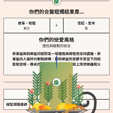
你們的合盤蠟燭結果是...
皮革、琥珀
雪松、聖木
＋
對方
我
你們的戀愛風格
理性與輕鬆的結合
務實型與玩樂型的配對是一場理性與隨性態度的碰撞。務
實型的人偏好計劃和結構，而玩樂型則喜歡享受當下的輕
鬆和冒險。兩者的關係能夠在穩定的基礎上增添樂趣和火
花。
儲存我的結果圖
複製測驗連結
查看香氛類型全解析 >>>