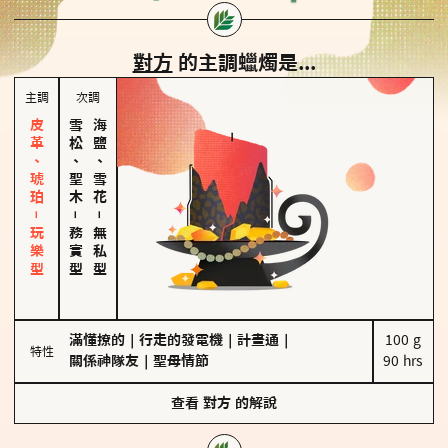
對方
的主調蠟燭是...
主調
次調
皮革、琥珀－玩樂型
雪松、聖木
海鹽、雪花
－
－
務實型
無私型
滿懂撩的
｜
行走的發電機
｜
計畫通
｜
100 g

特性
關係神隊友
｜
聖母情節
90 hrs
查看
對方
的解說