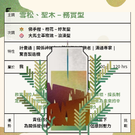
雪松、聖木－務實型
主調
佛手柑、橙花
－
好友型
次調
大馬士革玫瑰
－
浪漫型
計畫通
｜
關係神隊友
｜
情緒價值提供者
｜
溝通專家
｜
特性
驚喜製造機
我
100 g｜120 hrs
屬於
務實型
雪松、聖木
務實型的人深信愛情立基於共同的價值觀和目標，擅長制
定計劃。對他們來說，感情穩定最重要，願意為未來的幸
福而努力，讓愛情變得踏實而持久。
責任感強

較難活在當下

優
挑
勢
為關係提供穩定度
易讓伴侶感到壓力
戰