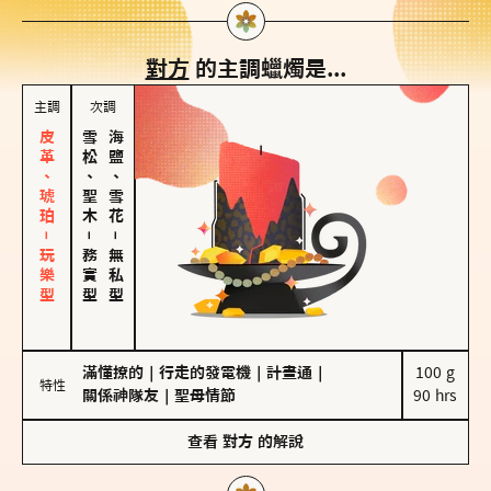
對方
的主調蠟燭是...
主調
次調
皮革、琥珀－玩樂型
雪松、聖木
海鹽、雪花
－
－
務實型
無私型
滿懂撩的
｜
行走的發電機
｜
計畫通
｜
100 g

特性
關係神隊友
｜
聖母情節
90 hrs
查看
對方
的解說