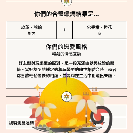
你們的合盤蠟燭結果是...
皮革、琥珀
佛手柑、橙花
＋
對方
我
你們的戀愛風格
輕鬆的情感互動
好友型與玩樂型的配對，是一段充滿幽默與放鬆的關
係。當好友型的穩定感和玩樂型的隨性相結合時，兩者
都喜歡輕鬆愉快的相處，並能夠在生活中創造出樂趣。
儲存我的結果圖
複製測驗連結
查看香氛類型全解析 >>>