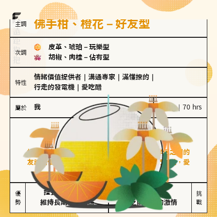
佛手柑、橙花－好友型
主調
皮革、琥珀
－
玩樂型
次調
胡椒、肉桂
－
佔有型
情緒價值提供者
｜
溝通專家
｜
滿懂撩的
｜
特性
行走的發電機
｜
愛吃醋
我
100 g｜70 hrs
屬於
好友型
佛手柑、橙花
好友型的人喜歡分享生活中的點滴，重視與伴侶之間的
友誼和信任，穩定感是重要的關鍵詞。對他們來說，愛
情是心靈深處的共鳴和理解。
擅長聆聽與溝通

不喜歡變化

優
挑
勢
維持長期穩定關係
缺乏關係中的激情
戰