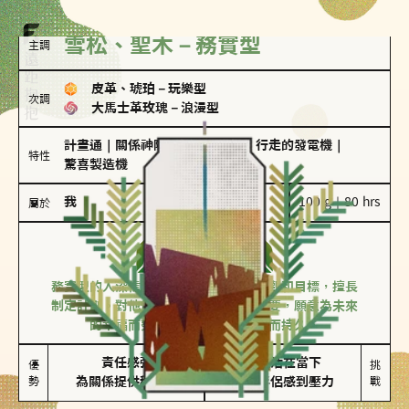
雪松、聖木－務實型
主調
皮革、琥珀
－
玩樂型
次調
大馬士革玫瑰
－
浪漫型
計畫通
｜
關係神隊友
｜
滿懂撩的
｜
行走的發電機
｜
特性
驚喜製造機
我
100 g｜80 hrs
屬於
務實型
雪松、聖木
務實型的人深信愛情立基於共同的價值觀和目標，擅長
制定計劃。對他們來說，感情穩定最重要，願意為未來
的幸福而努力，讓愛情變得踏實而持久。
責任感強

較難活在當下

優
挑
勢
為關係提供穩定度
易讓伴侶感到壓力
戰