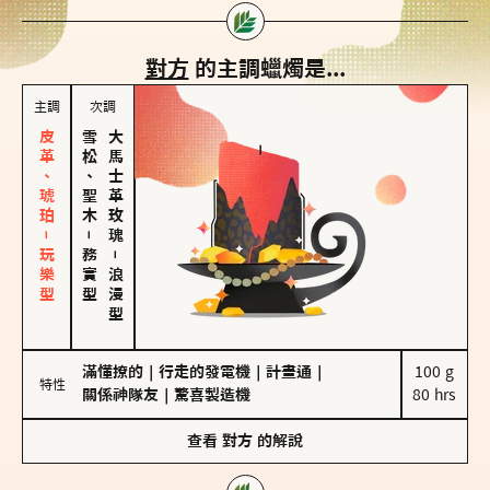
對方
的主調蠟燭是...
主調
次調
皮革、琥珀－玩樂型
雪松、聖木
大馬士革玫瑰
－
務實型
－
浪漫型
滿懂撩的
｜
行走的發電機
｜
計畫通
｜
100 g

特性
關係神隊友
｜
驚喜製造機
80 hrs
查看
對方
的解說