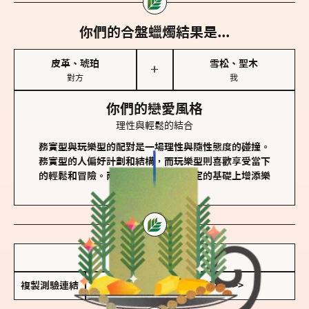
你們的合盤蠟燭結果是...
皮革、琥珀
雪松、聖木
＋
對方
我
你們的戀愛風格
理性與輕鬆的結合
務實型與玩樂型的配對是一場理性與隨性態度的碰撞。
務實型的人偏好計劃和結構，而玩樂型則喜歡享受當下
的輕鬆和冒險。兩者的關係能夠在穩定的基礎上增添樂
趣和火花。
儲存我的結果圖
複製測驗連結
查看香氛類型全解析 >>>