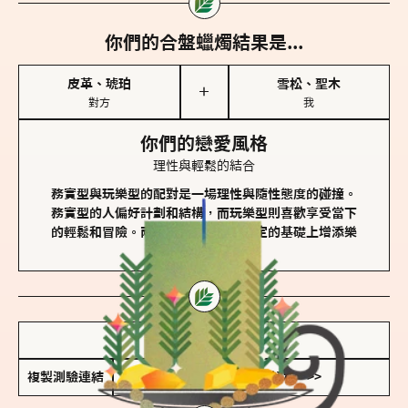
你們的合盤蠟燭結果是...
皮革、琥珀
雪松、聖木
＋
對方
我
你們的戀愛風格
理性與輕鬆的結合
務實型與玩樂型的配對是一場理性與隨性態度的碰撞。
務實型的人偏好計劃和結構，而玩樂型則喜歡享受當下
的輕鬆和冒險。兩者的關係能夠在穩定的基礎上增添樂
趣和火花。
儲存我的結果圖
複製測驗連結
查看香氛類型全解析 >>>