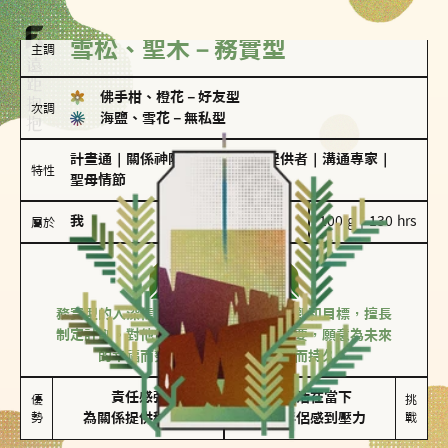
雪松、聖木－務實型
主調
佛手柑、橙花
－
好友型
次調
海鹽、雪花
－
無私型
計畫通
｜
關係神隊友
｜
情緒價值提供者
｜
溝通專家
｜
特性
聖母情節
我
100 g｜130 hrs
屬於
務實型
雪松、聖木
務實型的人深信愛情立基於共同的價值觀和目標，擅長
制定計劃。對他們來說，感情穩定最重要，願意為未來
的幸福而努力，讓愛情變得踏實而持久。
責任感強

較難活在當下

優
挑
勢
為關係提供穩定度
易讓伴侶感到壓力
戰