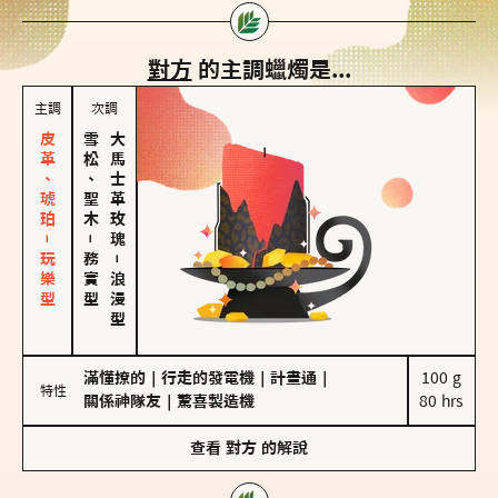
對方
的主調蠟燭是...
主調
次調
皮革、琥珀－玩樂型
雪松、聖木
大馬士革玫瑰
－
務實型
－
浪漫型
滿懂撩的
｜
行走的發電機
｜
計畫通
｜
100 g

特性
關係神隊友
｜
驚喜製造機
80 hrs
查看
對方
的解說