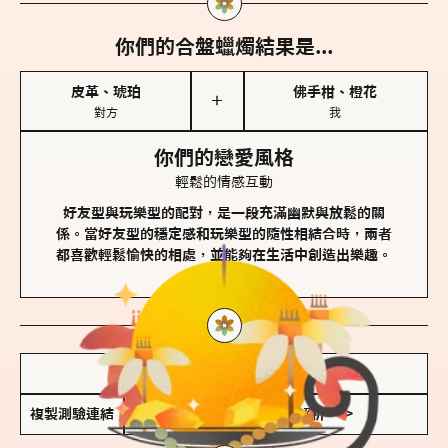
你們的合盤蠟燭結果是...
皮革、琥珀
佛手柑、橙花
＋
對方
我
你們的戀愛風格
輕鬆的情感互動
好友型與玩樂型的配對，是一段充滿幽默與放鬆的關
係。當好友型的穩定感和玩樂型的隨性相結合時，兩者
都喜歡輕鬆愉快的相處，並能夠在生活中創造出樂趣。
儲存我的結果圖
複製測驗連結
查看香氛類型全解析 >>>