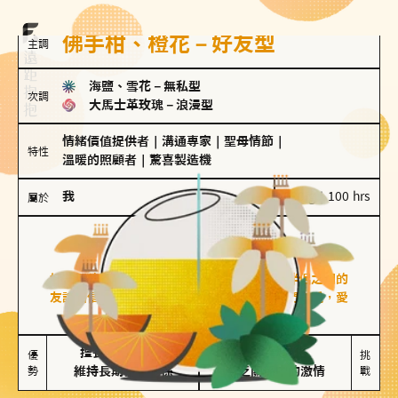
佛手柑、橙花－好友型
主調
海鹽、雪花
－
無私型
次調
大馬士革玫瑰
－
浪漫型
情緒價值提供者
｜
溝通專家
｜
聖母情節
｜
特性
溫暖的照顧者
｜
驚喜製造機
我
100 g｜100 hrs
屬於
好友型
佛手柑、橙花
好友型的人喜歡分享生活中的點滴，重視與伴侶之間的
友誼和信任，穩定感是重要的關鍵詞。對他們來說，愛
情是心靈深處的共鳴和理解。
擅長聆聽與溝通

不喜歡變化

優
挑
勢
維持長期穩定關係
缺乏關係中的激情
戰