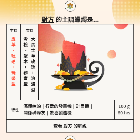
對方
的主調蠟燭是...
主調
次調
皮革、琥珀－玩樂型
雪松、聖木
大馬士革玫瑰
－
務實型
－
浪漫型
滿懂撩的
｜
行走的發電機
｜
計畫通
｜
100 g

特性
關係神隊友
｜
驚喜製造機
80 hrs
查看
對方
的解說