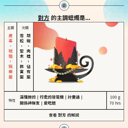
對方
的主調蠟燭是...
主調
次調
皮革、琥珀－玩樂型
雪松、聖木
胡椒、肉桂
－
－
務實型
佔有型
滿懂撩的
｜
行走的發電機
｜
計畫通
｜
100 g

特性
關係神隊友
｜
愛吃醋
70 hrs
查看
對方
的解說