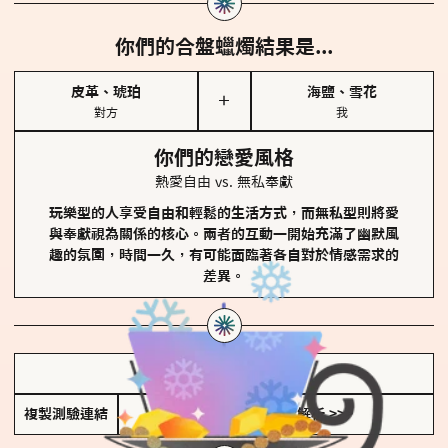
你們的合盤蠟燭結果是...
皮革、琥珀
海鹽、雪花
＋
對方
我
你們的戀愛風格
熱愛自由 vs. 無私奉獻
玩樂型的人享受自由和輕鬆的生活方式，而無私型則將愛
與奉獻視為關係的核心。兩者的互動一開始充滿了幽默風
趣的氛圍，時間一久，有可能面臨著各自對於情感需求的
差異。
儲存我的結果圖
複製測驗連結
查看香氛類型全解析 >>>