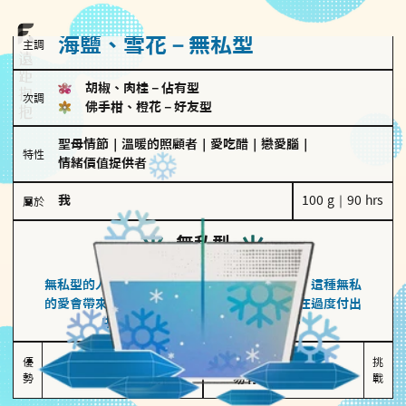
海鹽、雪花－無私型
主調
胡椒、肉桂
－
佔有型
次調
佛手柑、橙花
－
好友型
聖母情節
｜
溫暖的照顧者
｜
愛吃醋
｜
戀愛腦
｜
特性
情緒價值提供者
我
100 g｜90 hrs
屬於
無私型
海鹽、雪花
無私型的人傾向用心呵護、滿足另一半的需求，這種無私
的愛會帶來緊密的關係連結，但也可能讓他們在過度付出
中迷失自我，忽略自己真正的需求。
無私奉獻

較難設立界線

優
挑
勢
讓伴侶感受到關懷
易有強烈情感依賴
戰