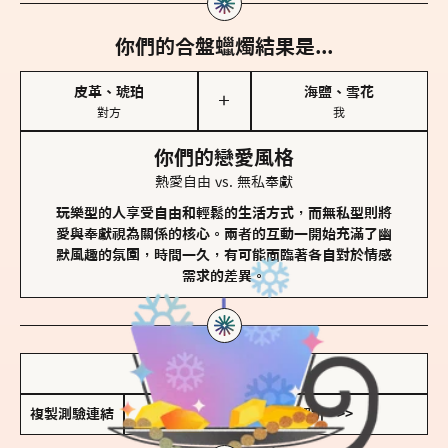
你們的合盤蠟燭結果是...
皮革、琥珀
海鹽、雪花
＋
對方
我
你們的戀愛風格
熱愛自由 vs. 無私奉獻
玩樂型的人享受自由和輕鬆的生活方式，而無私型則將
愛與奉獻視為關係的核心。兩者的互動一開始充滿了幽
默風趣的氛圍，時間一久，有可能面臨著各自對於情感
需求的差異。
儲存我的結果圖
複製測驗連結
查看香氛類型全解析 >>>