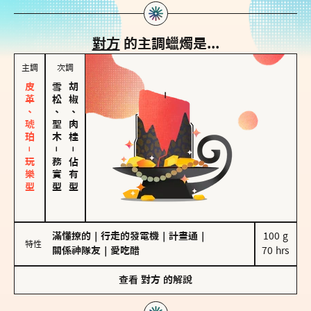
對方
的主調蠟燭是...
主調
次調
皮革、琥珀－玩樂型
雪松、聖木
胡椒、肉桂
－
－
務實型
佔有型
滿懂撩的
｜
行走的發電機
｜
計畫通
｜
100 g

特性
關係神隊友
｜
愛吃醋
70 hrs
查看
對方
的解說