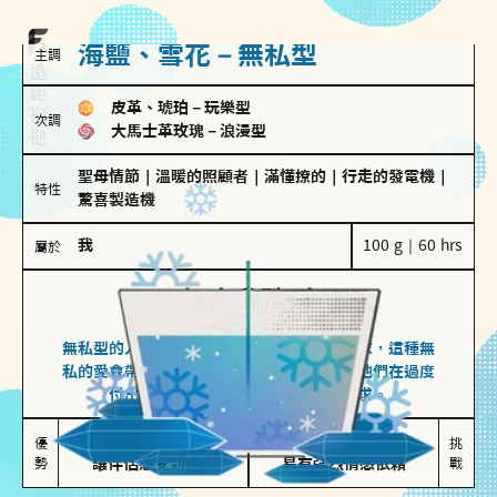
海鹽、雪花－無私型
主調
皮革、琥珀
－
玩樂型
次調
大馬士革玫瑰
－
浪漫型
聖母情節
｜
溫暖的照顧者
｜
滿懂撩的
｜
行走的發電機
｜
特性
驚喜製造機
我
100 g｜60 hrs
屬於
無私型
海鹽、雪花
無私型的人傾向用心呵護、滿足另一半的需求，這種無
私的愛會帶來緊密的關係連結，但也可能讓他們在過度
付出中迷失自我，忽略自己真正的需求。
無私奉獻

較難設立界線

優
挑
勢
讓伴侶感受到關懷
易有強烈情感依賴
戰