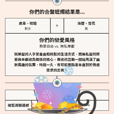
你們的合盤蠟燭結果是...
皮革、琥珀
海鹽、雪花
＋
對方
我
你們的戀愛風格
熱愛自由 vs. 無私奉獻
玩樂型的人享受自由和輕鬆的生活方式，而無私型則將
愛與奉獻視為關係的核心。兩者的互動一開始充滿了幽
默風趣的氛圍，時間一久，有可能面臨著各自對於情感
需求的差異。
儲存我的結果圖
複製測驗連結
查看香氛類型全解析 >>>