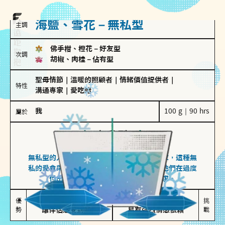
海鹽、雪花－無私型
主調
佛手柑、橙花
－
好友型
次調
胡椒、肉桂
－
佔有型
聖母情節
｜
溫暖的照顧者
｜
情緒價值提供者
｜
特性
溝通專家
｜
愛吃醋
我
100 g｜90 hrs
屬於
無私型
海鹽、雪花
無私型的人傾向用心呵護、滿足另一半的需求，這種無
私的愛會帶來緊密的關係連結，但也可能讓他們在過度
付出中迷失自我，忽略自己真正的需求。
無私奉獻

較難設立界線

優
挑
勢
讓伴侶感受到關懷
易有強烈情感依賴
戰