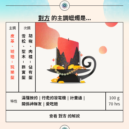
對方
的主調蠟燭是...
主調
次調
皮革、琥珀－玩樂型
雪松、聖木
胡椒、肉桂
－
－
務實型
佔有型
滿懂撩的
｜
行走的發電機
｜
計畫通
｜
100 g

特性
關係神隊友
｜
愛吃醋
70 hrs
查看
對方
的解說