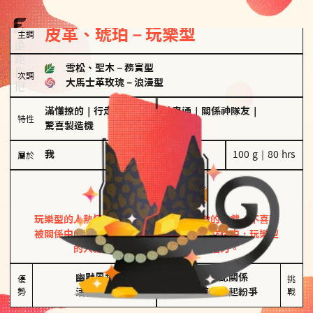
皮革、琥珀－玩樂型
主調
雪松、聖木
－
務實型
次調
大馬士革玫瑰
－
浪漫型
滿懂撩的
｜
行走的發電機
｜
計畫通
｜
關係神隊友
｜
特性
驚喜製造機
我
100 g｜80 hrs
屬於
玩樂型
皮革、琥珀
玩樂型的人熱情洋溢，視戀愛為一場刺激的遊戲，不喜歡
被關係中的限制綑綁。無論是約會中還是交往中，玩樂型
的人總能帶來樂趣，讓關係充滿活力。
幽默風趣

害怕確認關係

優
挑
勢
活在當下
桃花較多易起紛爭
戰