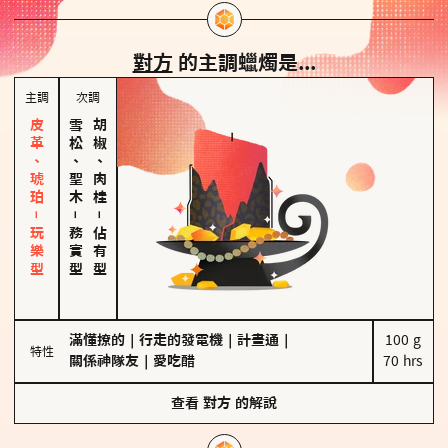
對方
的主調蠟燭是...
主調
次調
皮革、琥珀－玩樂型
雪松、聖木
胡椒、肉桂
－
－
務實型
佔有型
滿懂撩的
｜
行走的發電機
｜
計畫通
｜
100 g

特性
關係神隊友
｜
愛吃醋
70 hrs
查看
對方
的解說