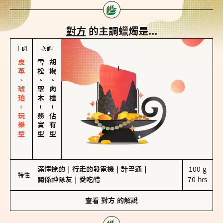
對方
的主調蠟燭是...
主調
次調
皮革、琥珀－玩樂型
雪松、聖木
胡椒、肉桂
－
－
務實型
佔有型
滿懂撩的
｜
行走的發電機
｜
計畫通
｜
100 g

特性
關係神隊友
｜
愛吃醋
70 hrs
查看
對方
的解說