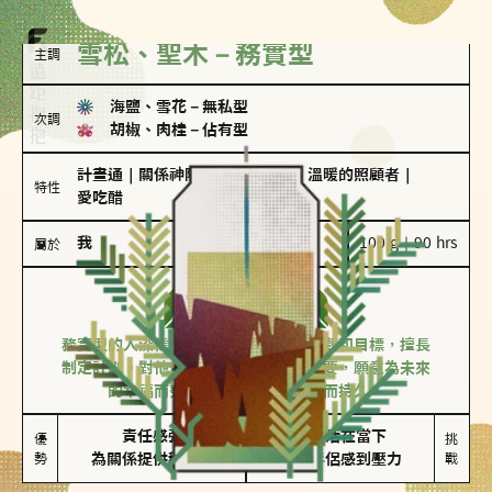
雪松、聖木－務實型
主調
海鹽、雪花
－
無私型
次調
胡椒、肉桂
－
佔有型
計畫通
｜
關係神隊友
｜
聖母情節
｜
溫暖的照顧者
｜
特性
愛吃醋
我
100 g｜90 hrs
屬於
務實型
雪松、聖木
務實型的人深信愛情立基於共同的價值觀和目標，擅長
制定計劃。對他們來說，感情穩定最重要，願意為未來
的幸福而努力，讓愛情變得踏實而持久。
責任感強

較難活在當下

優
挑
勢
為關係提供穩定度
易讓伴侶感到壓力
戰