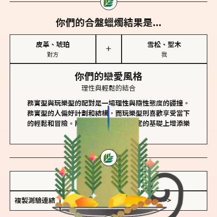
你們的合盤蠟燭結果是...
皮革、琥珀
雪松、聖木
＋
對方
我
你們的戀愛風格
理性與輕鬆的結合
務實型與玩樂型的配對是一場理性與隨性態度的碰撞。
務實型的人偏好計劃和結構，而玩樂型則喜歡享受當下
的輕鬆和冒險。兩者的關係能夠在穩定的基礎上增添樂
趣和火花。
儲存我的結果圖
複製測驗連結
查看香氛類型全解析 >>>