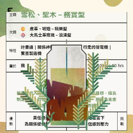
雪松、聖木－務實型
主調
皮革、琥珀
－
玩樂型
次調
大馬士革玫瑰
－
浪漫型
計畫通
｜
關係神隊友
｜
滿懂撩的
｜
行走的發電機
｜
特性
驚喜製造機
我
100 g｜80 hrs
屬於
務實型
雪松、聖木
務實型的人深信愛情立基於共同的價值觀和目標，擅長
制定計劃。對他們來說，感情穩定最重要，願意為未來
的幸福而努力，讓愛情變得踏實而持久。
責任感強

較難活在當下

優
挑
勢
為關係提供穩定度
易讓伴侶感到壓力
戰