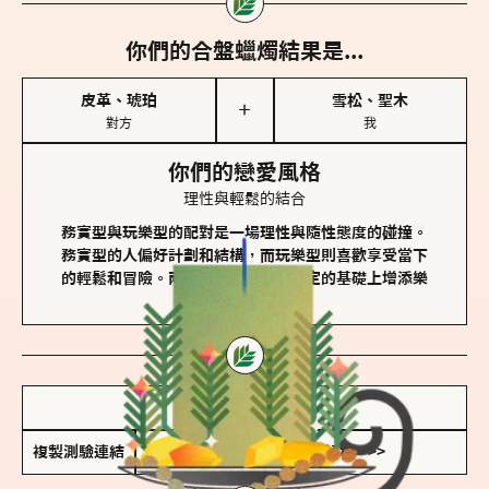
你們的合盤蠟燭結果是...
皮革、琥珀
雪松、聖木
＋
對方
我
你們的戀愛風格
理性與輕鬆的結合
務實型與玩樂型的配對是一場理性與隨性態度的碰撞。
務實型的人偏好計劃和結構，而玩樂型則喜歡享受當下
的輕鬆和冒險。兩者的關係能夠在穩定的基礎上增添樂
趣和火花。
儲存我的結果圖
複製測驗連結
查看香氛類型全解析 >>>