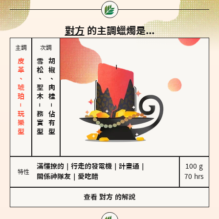
對方
的主調蠟燭是...
主調
次調
皮革、琥珀－玩樂型
雪松、聖木
胡椒、肉桂
－
－
務實型
佔有型
滿懂撩的
｜
行走的發電機
｜
計畫通
｜
100 g

特性
關係神隊友
｜
愛吃醋
70 hrs
查看
對方
的解說