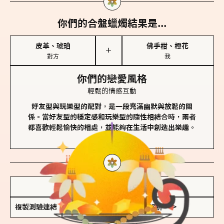
你們的合盤蠟燭結果是...
皮革、琥珀
佛手柑、橙花
＋
對方
我
你們的戀愛風格
輕鬆的情感互動
好友型與玩樂型的配對，是一段充滿幽默與放鬆的關
係。當好友型的穩定感和玩樂型的隨性相結合時，兩者
都喜歡輕鬆愉快的相處，並能夠在生活中創造出樂趣。
儲存我的結果圖
複製測驗連結
查看香氛類型全解析 >>>