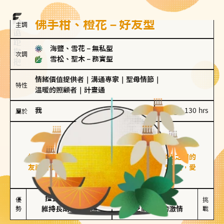
佛手柑、橙花－好友型
主調
海鹽、雪花
－
無私型
次調
雪松、聖木
－
務實型
情緒價值提供者
｜
溝通專家
｜
聖母情節
｜
特性
溫暖的照顧者
｜
計畫通
我
100 g｜130 hrs
屬於
好友型
佛手柑、橙花
好友型的人喜歡分享生活中的點滴，重視與伴侶之間的
友誼和信任，穩定感是重要的關鍵詞。對他們來說，愛
情是心靈深處的共鳴和理解。
擅長聆聽與溝通

不喜歡變化

優
挑
勢
維持長期穩定關係
缺乏關係中的激情
戰