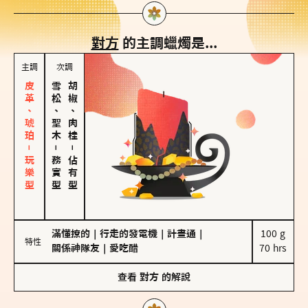
對方
的主調蠟燭是...
主調
次調
皮革、琥珀－玩樂型
雪松、聖木
胡椒、肉桂
－
－
務實型
佔有型
滿懂撩的
｜
行走的發電機
｜
計畫通
｜
100 g

特性
關係神隊友
｜
愛吃醋
70 hrs
查看
對方
的解說