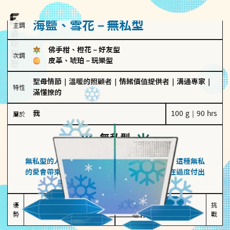
海鹽、雪花－無私型
主調
佛手柑、橙花
－
好友型
次調
皮革、琥珀
－
玩樂型
聖母情節
｜
溫暖的照顧者
｜
情緒價值提供者
｜
溝通專家
｜
特性
滿懂撩的
我
100 g｜90 hrs
屬於
無私型
海鹽、雪花
無私型的人傾向用心呵護、滿足另一半的需求，這種無私
的愛會帶來緊密的關係連結，但也可能讓他們在過度付出
中迷失自我，忽略自己真正的需求。
無私奉獻

較難設立界線

優
挑
勢
讓伴侶感受到關懷
易有強烈情感依賴
戰