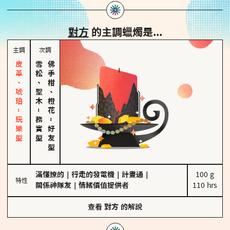
對方
的主調蠟燭是...
主調
次調
皮革、琥珀－玩樂型
雪松、聖木
佛手柑、橙花
－
務實型
－
好友型
滿懂撩的
｜
行走的發電機
｜
計畫通
｜
100 g

特性
關係神隊友
｜
情緒價值提供者
110 hrs
查看
對方
的解說