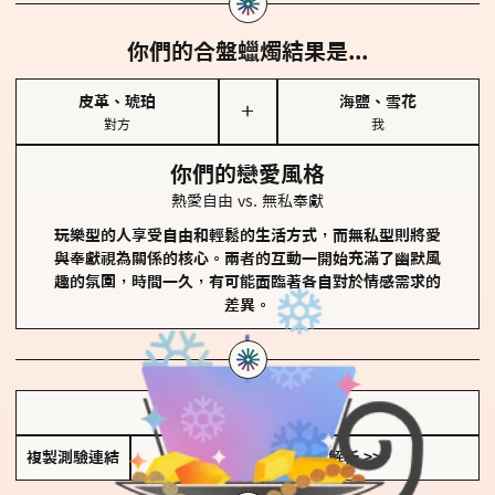
你們的合盤蠟燭結果是...
皮革、琥珀
海鹽、雪花
＋
對方
我
你們的戀愛風格
熱愛自由 vs. 無私奉獻
玩樂型的人享受自由和輕鬆的生活方式，而無私型則將愛
與奉獻視為關係的核心。兩者的互動一開始充滿了幽默風
趣的氛圍，時間一久，有可能面臨著各自對於情感需求的
差異。
儲存我的結果圖
複製測驗連結
查看香氛類型全解析 >>>