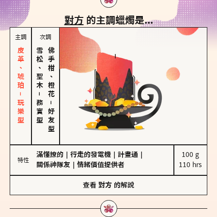
對方
的主調蠟燭是...
主調
次調
皮革、琥珀－玩樂型
雪松、聖木
佛手柑、橙花
－
務實型
－
好友型
滿懂撩的
｜
行走的發電機
｜
計畫通
｜
100 g

特性
關係神隊友
｜
情緒價值提供者
110 hrs
查看
對方
的解說