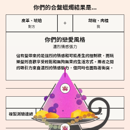
你們的合盤蠟燭結果是...
皮革、琥珀
胡椒、肉桂
＋
對方
我
你們的戀愛風格
濃烈情感張力
佔有型帶來的是強烈的情感和可能產生的控制欲，而玩
樂型則喜歡享受輕鬆和無拘無束的生活方式。兩者之間
的吸引力來自濃烈的情感張力，但同時也面臨著衝突。
儲存我的結果圖
複製測驗連結
查看香氛類型全解析 >>>