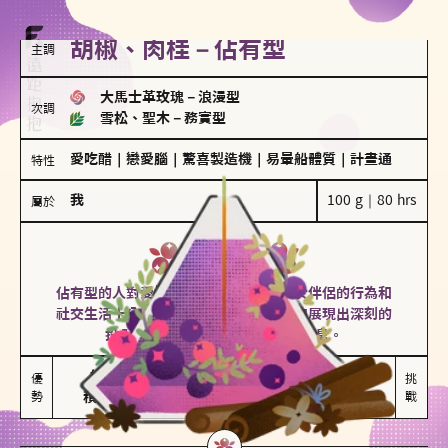
胡椒、肉桂－佔有型
主調
大馬士革玫瑰
－
浪漫型
次調
雪松、聖木
－
務實型
愛吃醋
｜
戀愛腦
｜
驚喜製造機
｜
易暈船體質
｜
計畫通
特性
我
100 g｜80 hrs
屬於
佔有型
胡椒、肉桂
佔有型的人對愛情有強烈的保護欲，對於伴侶的行為和
社交生活十分敏感、容易吃醋。在關係中展現出深刻的
投入和激情，但也可能讓人感到窒息。
能建立緊密關係

嫉妒心較強

優
挑
勢
積極維繫關係熱度
可能出現控制欲
戰