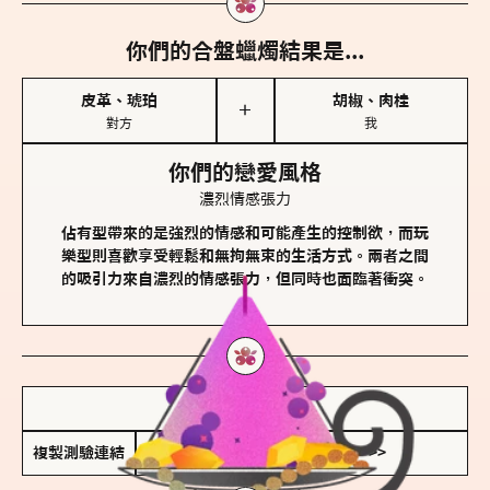
你們的合盤蠟燭結果是...
皮革、琥珀
胡椒、肉桂
＋
對方
我
你們的戀愛風格
濃烈情感張力
佔有型帶來的是強烈的情感和可能產生的控制欲，而玩
樂型則喜歡享受輕鬆和無拘無束的生活方式。兩者之間
的吸引力來自濃烈的情感張力，但同時也面臨著衝突。
儲存我的結果圖
複製測驗連結
查看香氛類型全解析 >>>