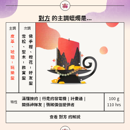
對方
的主調蠟燭是...
主調
次調
皮革、琥珀－玩樂型
雪松、聖木
佛手柑、橙花
－
務實型
－
好友型
滿懂撩的
｜
行走的發電機
｜
計畫通
｜
100 g

特性
關係神隊友
｜
情緒價值提供者
110 hrs
查看
對方
的解說