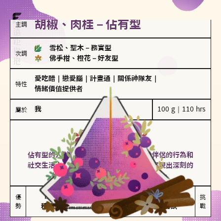
胡椒、肉桂－佔有型
主調
雪松、聖木
－
務實型
次調
佛手柑、橙花
－
好友型
愛吃醋
｜
戀愛腦
｜
計畫通
｜
關係神隊友
｜
特性
情緒價值提供者
我
100 g｜110 hrs
屬於
佔有型
胡椒、肉桂
佔有型的人對愛情有強烈的保護欲，對於伴侶的行為和
社交生活十分敏感、容易吃醋。在關係中展現出深刻的
投入和激情，但也可能讓人感到窒息。
能建立緊密關係

嫉妒心較強

優
挑
勢
積極維繫關係熱度
可能出現控制欲
戰