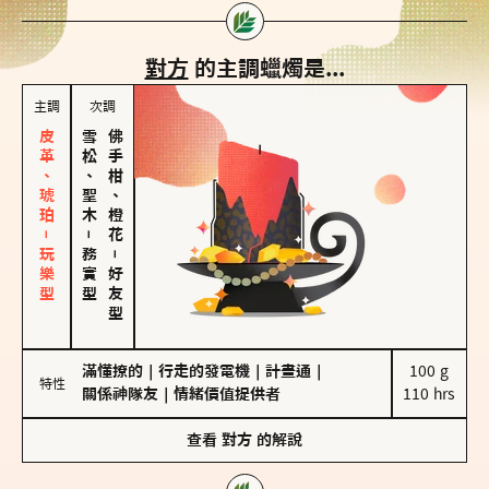
對方
的主調蠟燭是...
主調
次調
皮革、琥珀－玩樂型
雪松、聖木
佛手柑、橙花
－
務實型
－
好友型
滿懂撩的
｜
行走的發電機
｜
計畫通
｜
100 g

特性
關係神隊友
｜
情緒價值提供者
110 hrs
查看
對方
的解說