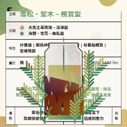
雪松、聖木－務實型
主調
大馬士革玫瑰
－
浪漫型
次調
海鹽、雪花
－
無私型
計畫通
｜
關係神隊友
｜
驚喜製造機
｜
易暈船體質
｜
特性
聖母情節
我
100 g｜100 hrs
屬於
務實型
雪松、聖木
務實型的人深信愛情立基於共同的價值觀和目標，擅長
制定計劃。對他們來說，感情穩定最重要，願意為未來
的幸福而努力，讓愛情變得踏實而持久。
責任感強

較難活在當下

優
挑
勢
為關係提供穩定度
易讓伴侶感到壓力
戰