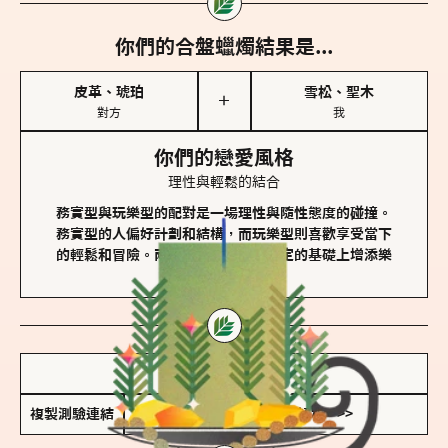
你們的合盤蠟燭結果是...
皮革、琥珀
雪松、聖木
＋
對方
我
你們的戀愛風格
理性與輕鬆的結合
務實型與玩樂型的配對是一場理性與隨性態度的碰撞。
務實型的人偏好計劃和結構，而玩樂型則喜歡享受當下
的輕鬆和冒險。兩者的關係能夠在穩定的基礎上增添樂
趣和火花。
儲存我的結果圖
複製測驗連結
查看香氛類型全解析 >>>