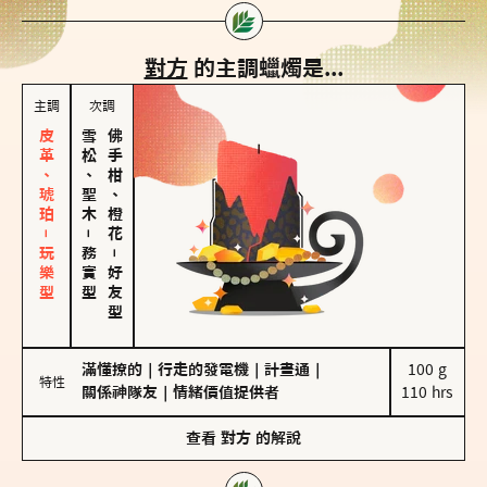
對方
的主調蠟燭是...
主調
次調
皮革、琥珀－玩樂型
雪松、聖木
佛手柑、橙花
－
務實型
－
好友型
滿懂撩的
｜
行走的發電機
｜
計畫通
｜
100 g

特性
關係神隊友
｜
情緒價值提供者
110 hrs
查看
對方
的解說