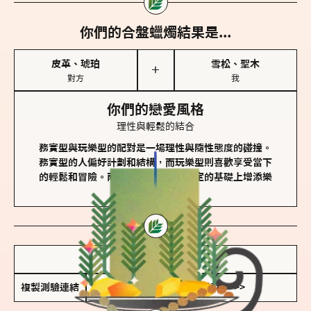
你們的合盤蠟燭結果是...
皮革、琥珀
雪松、聖木
＋
對方
我
你們的戀愛風格
理性與輕鬆的結合
務實型與玩樂型的配對是一場理性與隨性態度的碰撞。
務實型的人偏好計劃和結構，而玩樂型則喜歡享受當下
的輕鬆和冒險。兩者的關係能夠在穩定的基礎上增添樂
趣和火花。
儲存我的結果圖
複製測驗連結
查看香氛類型全解析 >>>