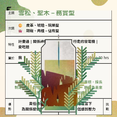
雪松、聖木－務實型
主調
皮革、琥珀
－
玩樂型
次調
胡椒、肉桂
－
佔有型
計畫通
｜
關係神隊友
｜
滿懂撩的
｜
行走的發電機
｜
特性
愛吃醋
我
100 g｜70 hrs
屬於
務實型
雪松、聖木
務實型的人深信愛情立基於共同的價值觀和目標，擅長
制定計劃。對他們來說，感情穩定最重要，願意為未來
的幸福而努力，讓愛情變得踏實而持久。
責任感強

較難活在當下

優
挑
勢
為關係提供穩定度
易讓伴侶感到壓力
戰