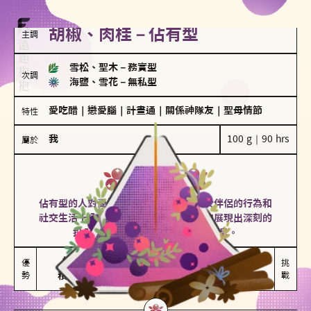
胡椒、肉桂－佔有型
主調
雪松、聖木
－
務實型
次調
海鹽、雪花
－
無私型
愛吃醋
｜
戀愛腦
｜
計畫通
｜
關係神隊友
｜
聖母情節
特性
我
100 g｜90 hrs
屬於
佔有型
胡椒、肉桂
佔有型的人對愛情有強烈的保護欲，對於伴侶的行為和
社交生活十分敏感、容易吃醋。在關係中展現出深刻的
投入和激情，但也可能讓人感到窒息。
能建立緊密關係

嫉妒心較強

優
挑
勢
積極維繫關係熱度
可能出現控制欲
戰