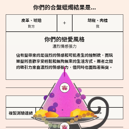
你們的合盤蠟燭結果是...
皮革、琥珀
胡椒、肉桂
＋
對方
我
你們的戀愛風格
濃烈情感張力
佔有型帶來的是強烈的情感和可能產生的控制欲，而玩
樂型則喜歡享受輕鬆和無拘無束的生活方式。兩者之間
的吸引力來自濃烈的情感張力，但同時也面臨著衝突。
儲存我的結果圖
複製測驗連結
查看香氛類型全解析 >>>