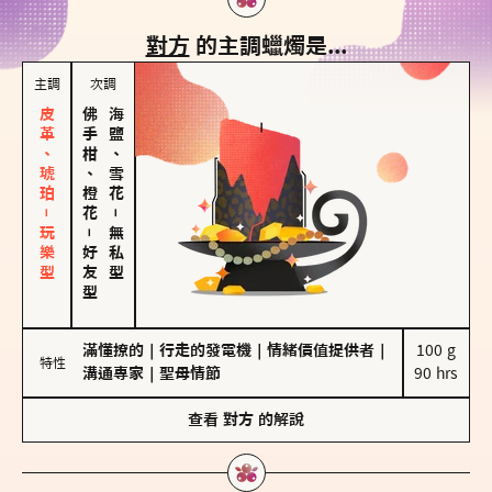
對方
的主調蠟燭是...
主調
次調
皮革、琥珀－玩樂型
佛手柑、橙花
海鹽、雪花
－
－
無私型
好友型
滿懂撩的
｜
行走的發電機
｜
情緒價值提供者
｜
100 g

特性
溝通專家
｜
聖母情節
90 hrs
查看
對方
的解說