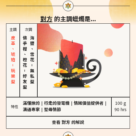
對方
的主調蠟燭是...
主調
次調
皮革、琥珀－玩樂型
佛手柑、橙花
海鹽、雪花
－
－
無私型
好友型
滿懂撩的
｜
行走的發電機
｜
情緒價值提供者
｜
100 g

特性
溝通專家
｜
聖母情節
90 hrs
查看
對方
的解說