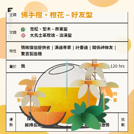
佛手柑、橙花－好友型
主調
雪松、聖木
－
務實型
次調
大馬士革玫瑰
－
浪漫型
情緒價值提供者
｜
溝通專家
｜
計畫通
｜
關係神隊友
｜
特性
驚喜製造機
我
100 g｜120 hrs
屬於
好友型
佛手柑、橙花
好友型的人喜歡分享生活中的點滴，重視與伴侶之間的
友誼和信任，穩定感是重要的關鍵詞。對他們來說，愛
情是心靈深處的共鳴和理解。
擅長聆聽與溝通

不喜歡變化

優
挑
勢
維持長期穩定關係
缺乏關係中的激情
戰