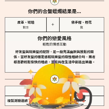
你們的合盤蠟燭結果是...
皮革、琥珀
佛手柑、橙花
＋
對方
我
你們的戀愛風格
輕鬆的情感互動
好友型與玩樂型的配對，是一段充滿幽默與放鬆的關
係。當好友型的穩定感和玩樂型的隨性相結合時，兩者
都喜歡輕鬆愉快的相處，並能夠在生活中創造出樂趣。
儲存我的結果圖
複製測驗連結
查看香氛類型全解析 >>>