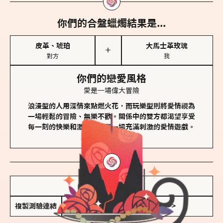
你們的合盤蠟燭結果是...
皮革、琥珀
大馬士革玫瑰
＋
對方
我
你們的戀愛風格
愛是一場偉大冒險
浪漫型的人用深情來點燃火花，而玩樂型則將愛情視為
一場輕鬆的冒險、無樂不歡。關係中的雙方都渴望享受
每一刻的快樂和激動，像是一場充滿刺激的愛情遊戲。
儲存我的結果圖
複製測驗連結
查看香氛類型全解析 >>>