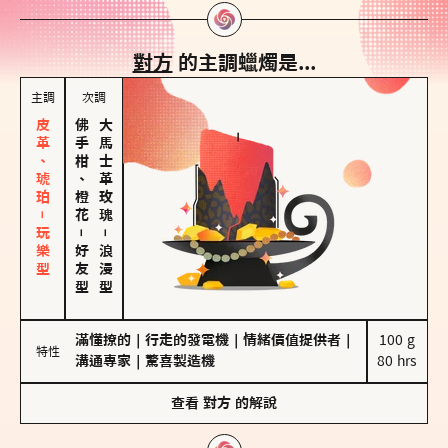
對方
的主調蠟燭是...
主調
次調
皮革、琥珀－玩樂型
佛手柑、橙花
大馬士革玫瑰
－
－
好友型
浪漫型
滿懂撩的
｜
行走的發電機
｜
情緒價值提供者
｜
100 g

特性
溝通專家
｜
驚喜製造機
80 hrs
查看
對方
的解說