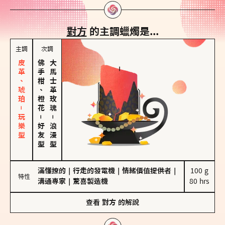
對方
的主調蠟燭是...
主調
次調
皮革、琥珀－玩樂型
佛手柑、橙花
大馬士革玫瑰
－
－
好友型
浪漫型
滿懂撩的
｜
行走的發電機
｜
情緒價值提供者
｜
100 g

特性
溝通專家
｜
驚喜製造機
80 hrs
查看
對方
的解說