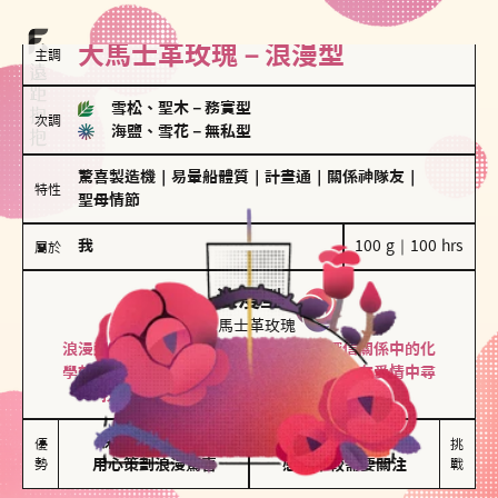
大馬士革玫瑰－浪漫型
主調
雪松、聖木
－
務實型
次調
海鹽、雪花
－
無私型
驚喜製造機
｜
易暈船體質
｜
計畫通
｜
關係神隊友
｜
特性
聖母情節
我
100 g｜100 hrs
屬於
浪漫型
大馬士革玫瑰
浪漫型的人以激情與性吸引力為基礎，深信關係中的化
學效應，認為每次相遇都是命中註定。傾向在愛情中尋
找火花，經常表達對另一半的愛意和讚美。
保持戀愛新鮮感

情緒起伏較大

優
挑
勢
用心策劃浪漫驚喜
感情中較需要關注
戰