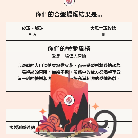
你們的合盤蠟燭結果是...
皮革、琥珀
大馬士革玫瑰
＋
對方
我
你們的戀愛風格
愛是一場偉大冒險
浪漫型的人用深情來點燃火花，而玩樂型則將愛情視為
一場輕鬆的冒險、無樂不歡。關係中的雙方都渴望享受
每一刻的快樂和激動，像是一場充滿刺激的愛情遊戲。
儲存我的結果圖
複製測驗連結
查看香氛類型全解析 >>>