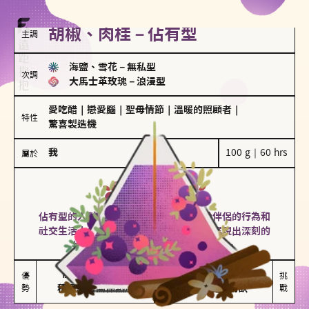
胡椒、肉桂－佔有型
主調
海鹽、雪花
－
無私型
次調
大馬士革玫瑰
－
浪漫型
愛吃醋
｜
戀愛腦
｜
聖母情節
｜
溫暖的照顧者
｜
特性
驚喜製造機
我
100 g｜60 hrs
屬於
佔有型
胡椒、肉桂
佔有型的人對愛情有強烈的保護欲，對於伴侶的行為和
社交生活十分敏感、容易吃醋。在關係中展現出深刻的
投入和激情，但也可能讓人感到窒息。
能建立緊密關係

嫉妒心較強

優
挑
勢
積極維繫關係熱度
可能出現控制欲
戰