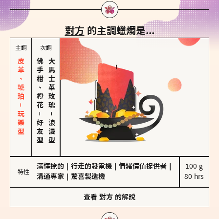
對方
的主調蠟燭是...
主調
次調
皮革、琥珀－玩樂型
佛手柑、橙花
大馬士革玫瑰
－
－
好友型
浪漫型
滿懂撩的
｜
行走的發電機
｜
情緒價值提供者
｜
100 g

特性
溝通專家
｜
驚喜製造機
80 hrs
查看
對方
的解說