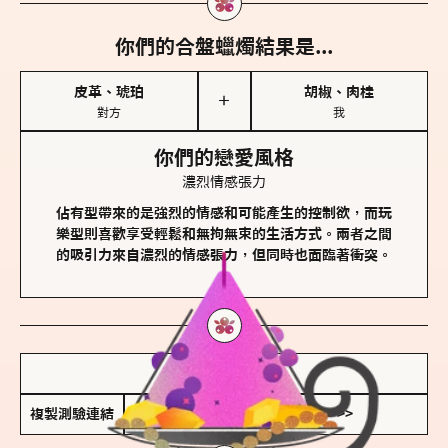
你們的合盤蠟燭結果是...
皮革、琥珀
胡椒、肉桂
＋
對方
我
你們的戀愛風格
濃烈情感張力
佔有型帶來的是強烈的情感和可能產生的控制欲，而玩
樂型則喜歡享受輕鬆和無拘無束的生活方式。兩者之間
的吸引力來自濃烈的情感張力，但同時也面臨著衝突。
儲存我的結果圖
複製測驗連結
查看香氛類型全解析 >>>