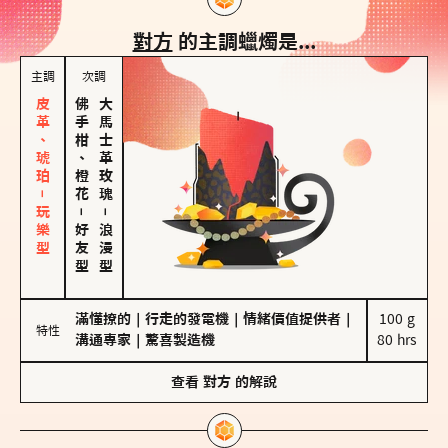
對方
的主調蠟燭是...
主調
次調
皮革、琥珀－玩樂型
佛手柑、橙花
大馬士革玫瑰
－
－
好友型
浪漫型
滿懂撩的
｜
行走的發電機
｜
情緒價值提供者
｜
100 g

特性
溝通專家
｜
驚喜製造機
80 hrs
查看
對方
的解說