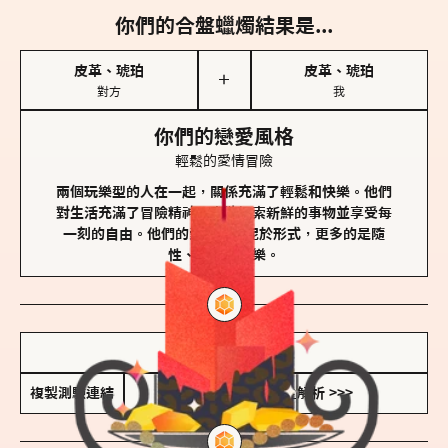
你們的合盤蠟燭結果是...
皮革、琥珀
皮革、琥珀
＋
對方
我
你們的戀愛風格
輕鬆的愛情冒險
兩個玩樂型的人在一起，關係充滿了輕鬆和快樂。他們
對生活充滿了冒險精神，喜歡探索新鮮的事物並享受每
一刻的自由。他們的愛情不拘泥於形式，更多的是隨
性、幽默和享樂。
儲存我的結果圖
複製測驗連結
查看香氛類型全解析 >>>