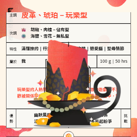
皮革、琥珀－玩樂型
主調
胡椒、肉桂
－
佔有型
次調
海鹽、雪花
－
無私型
滿懂撩的
｜
行走的發電機
｜
愛吃醋
｜
戀愛腦
｜
聖母情節
特性
我
100 g｜50 hrs
屬於
玩樂型
皮革、琥珀
玩樂型的人熱情洋溢，視戀愛為一場刺激的遊戲，不喜
歡被關係中的限制綑綁。無論是約會中還是交往中，玩
樂型的人總能帶來樂趣，讓關係充滿活力。
幽默風趣

害怕確認關係

優
挑
勢
活在當下
桃花較多易起紛爭
戰