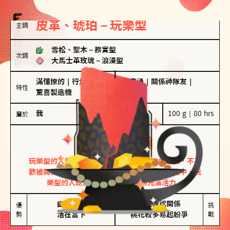
皮革、琥珀－玩樂型
主調
雪松、聖木
－
務實型
次調
大馬士革玫瑰
－
浪漫型
滿懂撩的
｜
行走的發電機
｜
計畫通
｜
關係神隊友
｜
特性
驚喜製造機
我
100 g｜80 hrs
屬於
玩樂型
皮革、琥珀
玩樂型的人熱情洋溢，視戀愛為一場刺激的遊戲，不喜
歡被關係中的限制綑綁。無論是約會中還是交往中，玩
樂型的人總能帶來樂趣，讓關係充滿活力。
幽默風趣

害怕確認關係

優
挑
勢
活在當下
桃花較多易起紛爭
戰