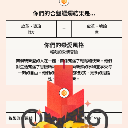
你們的合盤蠟燭結果是...
皮革、琥珀
皮革、琥珀
＋
對方
我
你們的戀愛風格
輕鬆的愛情冒險
兩個玩樂型的人在一起，關係充滿了輕鬆和快樂。他們
對生活充滿了冒險精神，喜歡探索新鮮的事物並享受每
一刻的自由。他們的愛情不拘泥於形式，更多的是隨
性、幽默和享樂。
儲存我的結果圖
複製測驗連結
查看香氛類型全解析 >>>