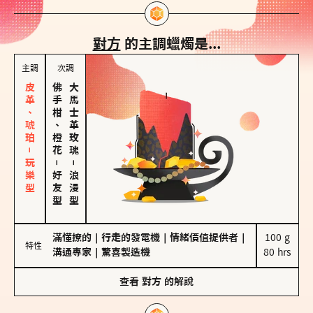
對方
的主調蠟燭是...
主調
次調
皮革、琥珀－玩樂型
佛手柑、橙花
大馬士革玫瑰
－
－
好友型
浪漫型
滿懂撩的
｜
行走的發電機
｜
情緒價值提供者
｜
100 g

特性
溝通專家
｜
驚喜製造機
80 hrs
查看
對方
的解說