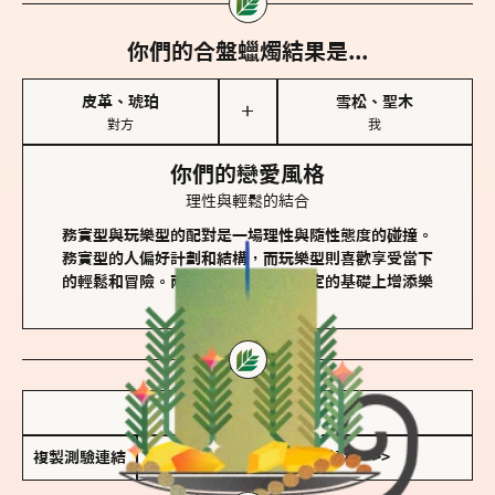
你們的合盤蠟燭結果是...
皮革、琥珀
雪松、聖木
＋
對方
我
你們的戀愛風格
理性與輕鬆的結合
務實型與玩樂型的配對是一場理性與隨性態度的碰撞。
務實型的人偏好計劃和結構，而玩樂型則喜歡享受當下
的輕鬆和冒險。兩者的關係能夠在穩定的基礎上增添樂
趣和火花。
儲存我的結果圖
複製測驗連結
查看香氛類型全解析 >>>