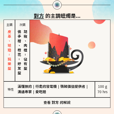
對方
的主調蠟燭是...
主調
次調
皮革、琥珀－玩樂型
佛手柑、橙花
胡椒、肉桂
－
－
佔有型
好友型
滿懂撩的
｜
行走的發電機
｜
情緒價值提供者
｜
100 g

特性
溝通專家
｜
愛吃醋
70 hrs
查看
對方
的解說