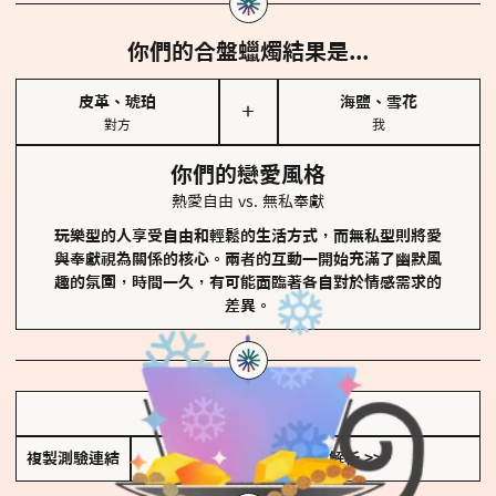
你們的合盤蠟燭結果是...
皮革、琥珀
海鹽、雪花
＋
對方
我
你們的戀愛風格
熱愛自由 vs. 無私奉獻
玩樂型的人享受自由和輕鬆的生活方式，而無私型則將愛
與奉獻視為關係的核心。兩者的互動一開始充滿了幽默風
趣的氛圍，時間一久，有可能面臨著各自對於情感需求的
差異。
儲存我的結果圖
複製測驗連結
查看香氛類型全解析 >>>