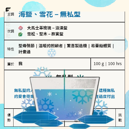
海鹽、雪花－無私型
主調
大馬士革玫瑰
－
浪漫型
次調
雪松、聖木
－
務實型
聖母情節
｜
溫暖的照顧者
｜
驚喜製造機
｜
易暈船體質
｜
特性
計畫通
我
100 g｜100 hrs
屬於
無私型
海鹽、雪花
無私型的人傾向用心呵護、滿足另一半的需求，這種無私
的愛會帶來緊密的關係連結，但也可能讓他們在過度付出
中迷失自我，忽略自己真正的需求。
無私奉獻

較難設立界線

優
挑
勢
讓伴侶感受到關懷
易有強烈情感依賴
戰