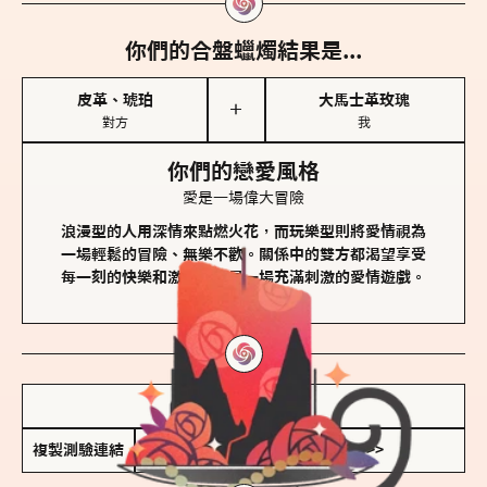
你們的合盤蠟燭結果是...
皮革、琥珀
大馬士革玫瑰
＋
對方
我
你們的戀愛風格
愛是一場偉大冒險
浪漫型的人用深情來點燃火花，而玩樂型則將愛情視為
一場輕鬆的冒險、無樂不歡。關係中的雙方都渴望享受
每一刻的快樂和激動，像是一場充滿刺激的愛情遊戲。
儲存我的結果圖
複製測驗連結
查看香氛類型全解析 >>>