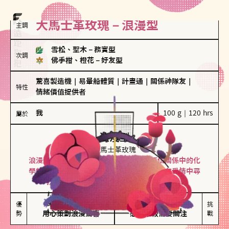
大馬士革玫瑰－浪漫型
主調
雪松、聖木
－
務實型
次調
佛手柑、橙花
－
好友型
驚喜製造機
｜
易暈船體質
｜
計畫通
｜
關係神隊友
｜
特性
情緒價值提供者
我
100 g｜120 hrs
屬於
浪漫型
大馬士革玫瑰
浪漫型的人以激情與性吸引力為基礎，深信關係中的化
學效應，認為每次相遇都是命中註定。傾向在愛情中尋
找火花，經常表達對另一半的愛意和讚美。
保持戀愛新鮮感

情緒起伏較大

優
挑
勢
用心策劃浪漫驚喜
感情中較需要關注
戰