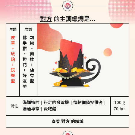
對方
的主調蠟燭是...
主調
次調
皮革、琥珀－玩樂型
佛手柑、橙花
胡椒、肉桂
－
－
佔有型
好友型
滿懂撩的
｜
行走的發電機
｜
情緒價值提供者
｜
100 g

特性
溝通專家
｜
愛吃醋
70 hrs
查看
對方
的解說