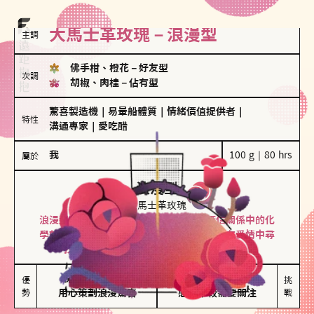
大馬士革玫瑰－浪漫型
主調
佛手柑、橙花
－
好友型
次調
胡椒、肉桂
－
佔有型
驚喜製造機
｜
易暈船體質
｜
情緒價值提供者
｜
特性
溝通專家
｜
愛吃醋
我
100 g｜80 hrs
屬於
浪漫型
大馬士革玫瑰
浪漫型的人以激情與性吸引力為基礎，深信關係中的化
學效應，認為每次相遇都是命中註定。傾向在愛情中尋
找火花，經常表達對另一半的愛意和讚美。
保持戀愛新鮮感

情緒起伏較大

優
挑
勢
用心策劃浪漫驚喜
感情中較需要關注
戰