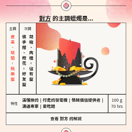
對方
的主調蠟燭是...
主調
次調
皮革、琥珀－玩樂型
佛手柑、橙花
胡椒、肉桂
－
－
佔有型
好友型
滿懂撩的
｜
行走的發電機
｜
情緒價值提供者
｜
100 g

特性
溝通專家
｜
愛吃醋
70 hrs
查看
對方
的解說