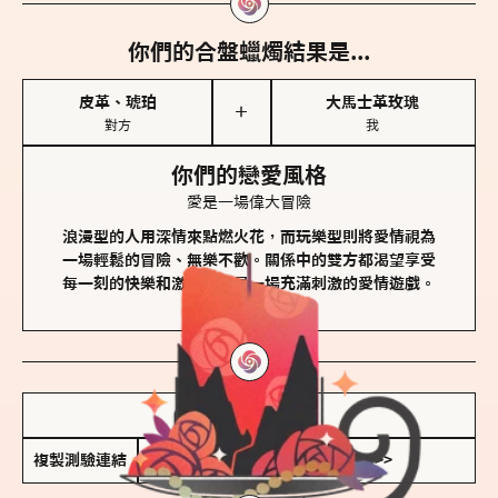
你們的合盤蠟燭結果是...
皮革、琥珀
大馬士革玫瑰
＋
對方
我
你們的戀愛風格
愛是一場偉大冒險
浪漫型的人用深情來點燃火花，而玩樂型則將愛情視為
一場輕鬆的冒險、無樂不歡。關係中的雙方都渴望享受
每一刻的快樂和激動，像是一場充滿刺激的愛情遊戲。
儲存我的結果圖
複製測驗連結
查看香氛類型全解析 >>>