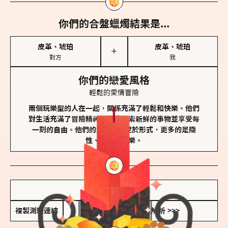
你們的合盤蠟燭結果是...
皮革、琥珀
皮革、琥珀
＋
對方
我
你們的戀愛風格
輕鬆的愛情冒險
兩個玩樂型的人在一起，關係充滿了輕鬆和快樂。他們
對生活充滿了冒險精神，喜歡探索新鮮的事物並享受每
一刻的自由。他們的愛情不拘泥於形式，更多的是隨
性、幽默和享樂。
儲存我的結果圖
複製測驗連結
查看香氛類型全解析 >>>