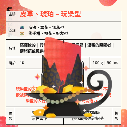
皮革、琥珀－玩樂型
主調
海鹽、雪花
－
無私型
次調
佛手柑、橙花
－
好友型
滿懂撩的
｜
行走的發電機
｜
聖母情節
｜
溫暖的照顧者
｜
特性
情緒價值提供者
我
100 g｜90 hrs
屬於
玩樂型
皮革、琥珀
玩樂型的人熱情洋溢，視戀愛為一場刺激的遊戲，不喜
歡被關係中的限制綑綁。無論是約會中還是交往中，玩
樂型的人總能帶來樂趣，讓關係充滿活力。
幽默風趣

害怕確認關係

優
挑
勢
活在當下
桃花較多易起紛爭
戰