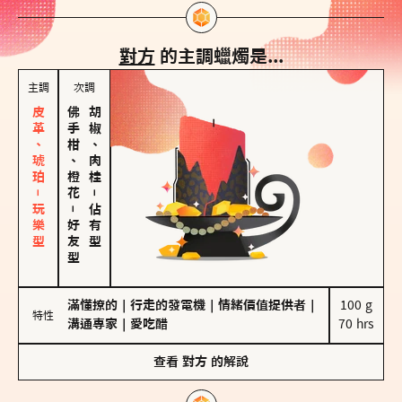
對方
的主調蠟燭是...
主調
次調
皮革、琥珀－玩樂型
佛手柑、橙花
胡椒、肉桂
－
－
佔有型
好友型
滿懂撩的
｜
行走的發電機
｜
情緒價值提供者
｜
100 g

特性
溝通專家
｜
愛吃醋
70 hrs
查看
對方
的解說