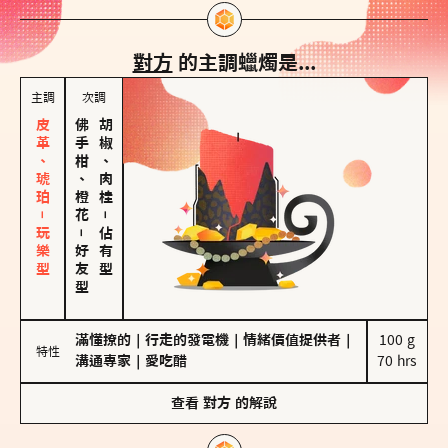
對方
的主調蠟燭是...
主調
次調
皮革、琥珀－玩樂型
佛手柑、橙花
胡椒、肉桂
－
－
佔有型
好友型
滿懂撩的
｜
行走的發電機
｜
情緒價值提供者
｜
100 g

特性
溝通專家
｜
愛吃醋
70 hrs
查看
對方
的解說