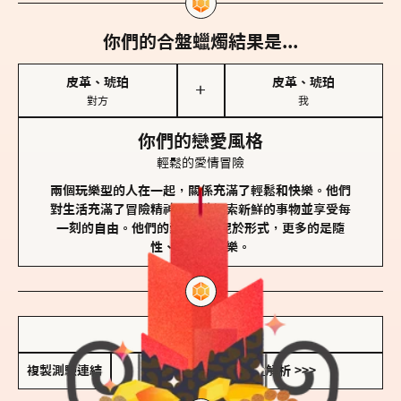
你們的合盤蠟燭結果是...
皮革、琥珀
皮革、琥珀
＋
對方
我
你們的戀愛風格
輕鬆的愛情冒險
兩個玩樂型的人在一起，關係充滿了輕鬆和快樂。他們
對生活充滿了冒險精神，喜歡探索新鮮的事物並享受每
一刻的自由。他們的愛情不拘泥於形式，更多的是隨
性、幽默和享樂。
儲存我的結果圖
複製測驗連結
查看香氛類型全解析 >>>