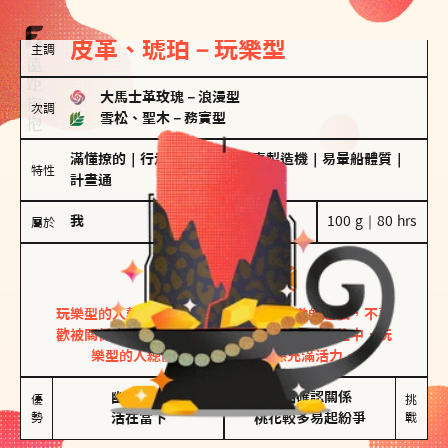
皮革、琥珀－玩樂型
主調
大馬士革玫瑰
－
浪漫型
次調
雪松、聖木
－
務實型
滿懂撩的
｜
行走的發電機
｜
驚喜製造機
｜
易暈船體質
｜
特性
計畫通
我
100 g｜80 hrs
屬於
玩樂型
皮革、琥珀
玩樂型的人熱情洋溢，視戀愛為一場刺激的遊戲，不喜
歡被關係中的限制綑綁。無論是約會中還是交往中，玩
樂型的人總能帶來樂趣，讓關係充滿活力。
幽默風趣

害怕確認關係

優
挑
勢
活在當下
桃花較多易起紛爭
戰