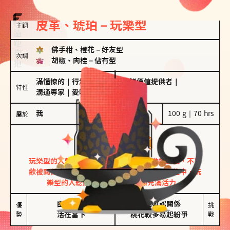
皮革、琥珀－玩樂型
主調
佛手柑、橙花
－
好友型
次調
胡椒、肉桂
－
佔有型
滿懂撩的
｜
行走的發電機
｜
情緒價值提供者
｜
特性
溝通專家
｜
愛吃醋
我
100 g｜70 hrs
屬於
玩樂型
皮革、琥珀
玩樂型的人熱情洋溢，視戀愛為一場刺激的遊戲，不喜
歡被關係中的限制綑綁。無論是約會中還是交往中，玩
樂型的人總能帶來樂趣，讓關係充滿活力。
幽默風趣

害怕確認關係

優
挑
勢
活在當下
桃花較多易起紛爭
戰