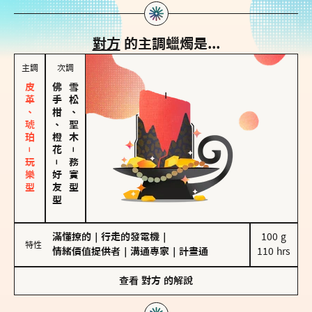
對方
的主調蠟燭是...
主調
次調
皮革、琥珀－玩樂型
佛手柑、橙花
雪松、聖木
－
－
務實型
好友型
滿懂撩的
｜
行走的發電機
｜
100 g

特性
情緒價值提供者
｜
溝通專家
｜
計畫通
110 hrs
查看
對方
的解說