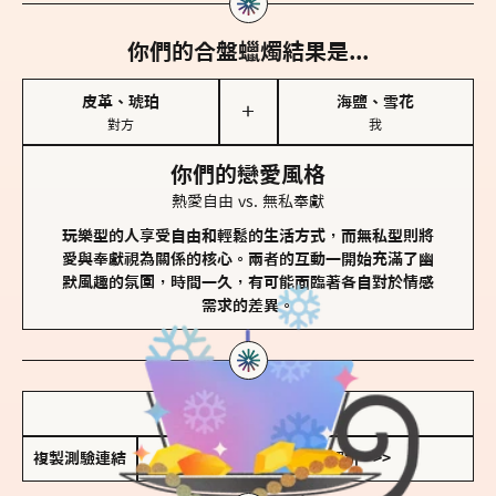
你們的合盤蠟燭結果是...
皮革、琥珀
海鹽、雪花
＋
對方
我
你們的戀愛風格
熱愛自由 vs. 無私奉獻
玩樂型的人享受自由和輕鬆的生活方式，而無私型則將
愛與奉獻視為關係的核心。兩者的互動一開始充滿了幽
默風趣的氛圍，時間一久，有可能面臨著各自對於情感
需求的差異。
儲存我的結果圖
複製測驗連結
查看香氛類型全解析 >>>