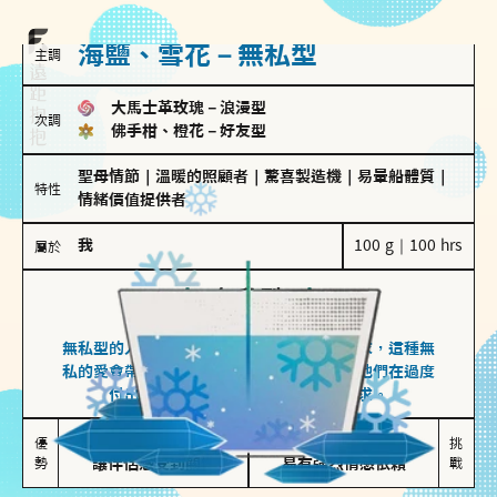
海鹽、雪花－無私型
主調
大馬士革玫瑰
－
浪漫型
次調
佛手柑、橙花
－
好友型
聖母情節
｜
溫暖的照顧者
｜
驚喜製造機
｜
易暈船體質
｜
特性
情緒價值提供者
我
100 g｜100 hrs
屬於
無私型
海鹽、雪花
無私型的人傾向用心呵護、滿足另一半的需求，這種無
私的愛會帶來緊密的關係連結，但也可能讓他們在過度
付出中迷失自我，忽略自己真正的需求。
無私奉獻

較難設立界線

優
挑
勢
讓伴侶感受到關懷
易有強烈情感依賴
戰