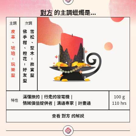
對方
的主調蠟燭是...
主調
次調
皮革、琥珀－玩樂型
佛手柑、橙花
雪松、聖木
－
－
務實型
好友型
滿懂撩的
｜
行走的發電機
｜
100 g

特性
情緒價值提供者
｜
溝通專家
｜
計畫通
110 hrs
查看
對方
的解說