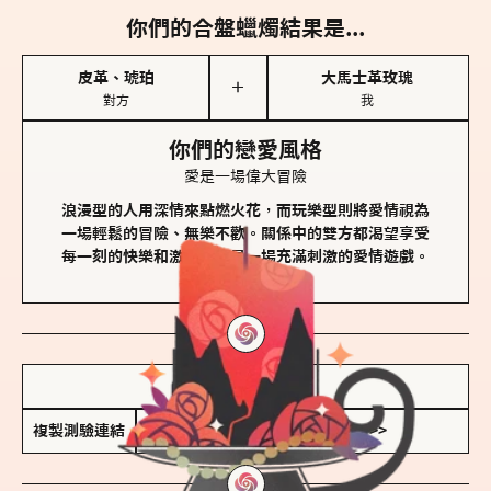
你們的合盤蠟燭結果是...
皮革、琥珀
大馬士革玫瑰
＋
對方
我
你們的戀愛風格
愛是一場偉大冒險
浪漫型的人用深情來點燃火花，而玩樂型則將愛情視為
一場輕鬆的冒險、無樂不歡。關係中的雙方都渴望享受
每一刻的快樂和激動，像是一場充滿刺激的愛情遊戲。
儲存我的結果圖
複製測驗連結
查看香氛類型全解析 >>>