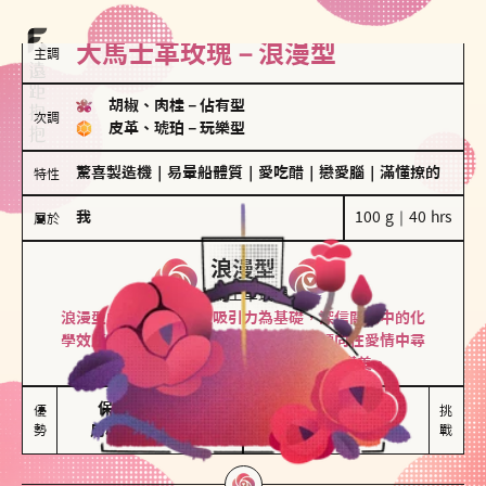
大馬士革玫瑰－浪漫型
主調
胡椒、肉桂
－
佔有型
次調
皮革、琥珀
－
玩樂型
驚喜製造機
｜
易暈船體質
｜
愛吃醋
｜
戀愛腦
｜
滿懂撩的
特性
我
100 g｜40 hrs
屬於
浪漫型
大馬士革玫瑰
浪漫型的人以激情與性吸引力為基礎，深信關係中的化
學效應，認為每次相遇都是命中註定。傾向在愛情中尋
找火花，經常表達對另一半的愛意和讚美。
保持戀愛新鮮感

情緒起伏較大

優
挑
勢
用心策劃浪漫驚喜
感情中較需要關注
戰