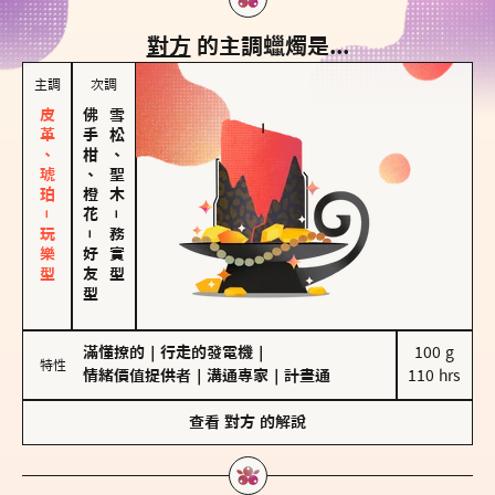
對方
的主調蠟燭是...
主調
次調
皮革、琥珀－玩樂型
佛手柑、橙花
雪松、聖木
－
－
務實型
好友型
滿懂撩的
｜
行走的發電機
｜
100 g

特性
情緒價值提供者
｜
溝通專家
｜
計畫通
110 hrs
查看
對方
的解說