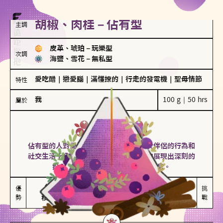
胡椒、肉桂－佔有型
主調
皮革、琥珀
－
玩樂型
次調
海鹽、雪花
－
無私型
愛吃醋
｜
戀愛腦
｜
滿懂撩的
｜
行走的發電機
｜
聖母情節
特性
我
100 g｜50 hrs
屬於
佔有型
胡椒、肉桂
佔有型的人對愛情有強烈的保護欲，對於伴侶的行為和
社交生活十分敏感、容易吃醋。在關係中展現出深刻的
投入和激情，但也可能讓人感到窒息。
能建立緊密關係

嫉妒心較強

優
挑
勢
積極維繫關係熱度
可能出現控制欲
戰