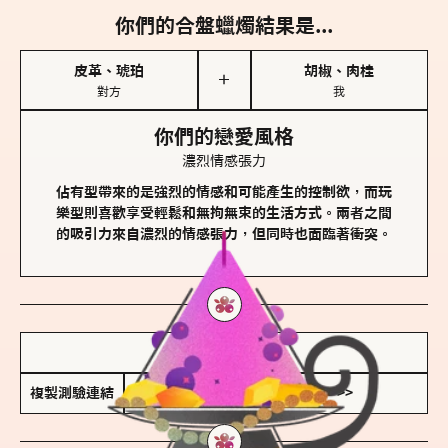
你們的合盤蠟燭結果是...
皮革、琥珀
胡椒、肉桂
＋
對方
我
你們的戀愛風格
濃烈情感張力
佔有型帶來的是強烈的情感和可能產生的控制欲，而玩
樂型則喜歡享受輕鬆和無拘無束的生活方式。兩者之間
的吸引力來自濃烈的情感張力，但同時也面臨著衝突。
儲存我的結果圖
複製測驗連結
查看香氛類型全解析 >>>