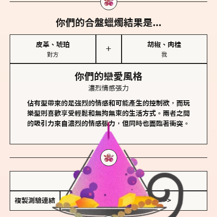
你們的合盤蠟燭結果是...
皮革、琥珀
胡椒、肉桂
＋
對方
我
你們的戀愛風格
濃烈情感張力
佔有型帶來的是強烈的情感和可能產生的控制欲，而玩
樂型則喜歡享受輕鬆和無拘無束的生活方式。兩者之間
的吸引力來自濃烈的情感張力，但同時也面臨著衝突。
儲存我的結果圖
複製測驗連結
查看香氛類型全解析 >>>