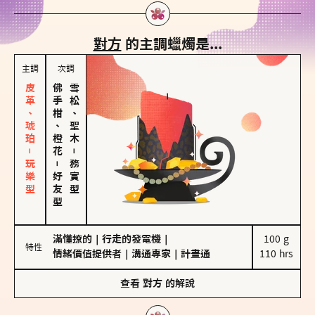
對方
的主調蠟燭是...
主調
次調
皮革、琥珀－玩樂型
佛手柑、橙花
雪松、聖木
－
－
務實型
好友型
滿懂撩的
｜
行走的發電機
｜
100 g

特性
情緒價值提供者
｜
溝通專家
｜
計畫通
110 hrs
查看
對方
的解說