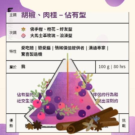
胡椒、肉桂－佔有型
主調
佛手柑、橙花
－
好友型
次調
大馬士革玫瑰
－
浪漫型
愛吃醋
｜
戀愛腦
｜
情緒價值提供者
｜
溝通專家
｜
特性
驚喜製造機
我
100 g｜80 hrs
屬於
佔有型
胡椒、肉桂
佔有型的人對愛情有強烈的保護欲，對於伴侶的行為和
社交生活十分敏感、容易吃醋。在關係中展現出深刻的
投入和激情，但也可能讓人感到窒息。
能建立緊密關係

嫉妒心較強

優
挑
勢
積極維繫關係熱度
可能出現控制欲
戰