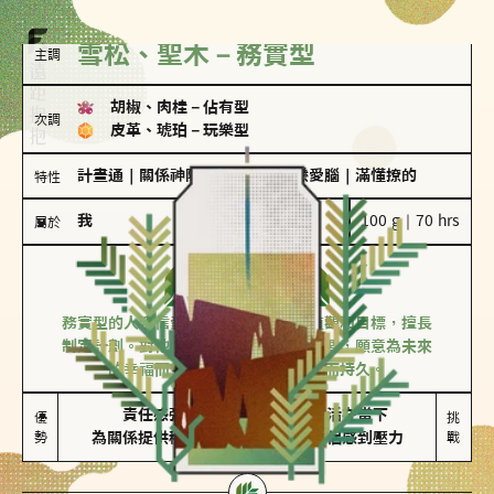
雪松、聖木－務實型
主調
胡椒、肉桂
－
佔有型
次調
皮革、琥珀
－
玩樂型
計畫通
｜
關係神隊友
｜
愛吃醋
｜
戀愛腦
｜
滿懂撩的
特性
我
100 g｜70 hrs
屬於
務實型
雪松、聖木
務實型的人深信愛情立基於共同的價值觀和目標，擅長
制定計劃。對他們來說，感情穩定最重要，願意為未來
的幸福而努力，讓愛情變得踏實而持久。
責任感強

較難活在當下

優
挑
勢
為關係提供穩定度
易讓伴侶感到壓力
戰