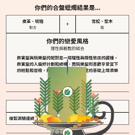
你們的合盤蠟燭結果是...
皮革、琥珀
雪松、聖木
＋
對方
我
你們的戀愛風格
理性與輕鬆的結合
務實型與玩樂型的配對是一場理性與隨性態度的碰撞。
務實型的人偏好計劃和結構，而玩樂型則喜歡享受當下
的輕鬆和冒險。兩者的關係能夠在穩定的基礎上增添樂
趣和火花。
儲存我的結果圖
複製測驗連結
查看香氛類型全解析 >>>