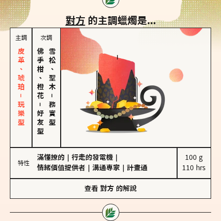
對方
的主調蠟燭是...
主調
次調
皮革、琥珀－玩樂型
佛手柑、橙花
雪松、聖木
－
－
務實型
好友型
滿懂撩的
｜
行走的發電機
｜
100 g

特性
情緒價值提供者
｜
溝通專家
｜
計畫通
110 hrs
查看
對方
的解說