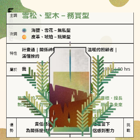
雪松、聖木－務實型
主調
海鹽、雪花
－
無私型
次調
皮革、琥珀
－
玩樂型
計畫通
｜
關係神隊友
｜
聖母情節
｜
溫暖的照顧者
｜
特性
滿懂撩的
我
100 g｜90 hrs
屬於
務實型
雪松、聖木
務實型的人深信愛情立基於共同的價值觀和目標，擅長
制定計劃。對他們來說，感情穩定最重要，願意為未來
的幸福而努力，讓愛情變得踏實而持久。
責任感強

較難活在當下

優
挑
勢
為關係提供穩定度
易讓伴侶感到壓力
戰