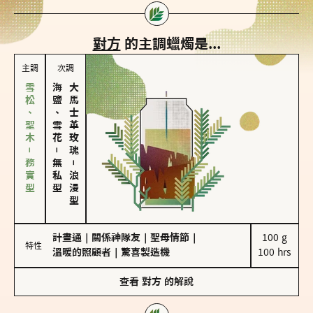
對方
的主調蠟燭是...
主調
次調
雪松、聖木－務實型
海鹽、雪花
大馬士革玫瑰
－
無私型
－
浪漫型
計畫通
｜
關係神隊友
｜
聖母情節
｜
100 g

特性
溫暖的照顧者
｜
驚喜製造機
100 hrs
查看
對方
的解說