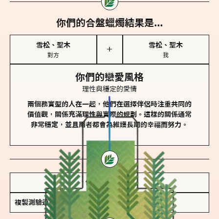
你們的合盤蠟燭結果是...
雪松、聖木
雪松、聖木
＋
對方
我
你們的戀愛風格
理性與穩定的愛情
兩個務實型的人在一起，他們在選擇伴侶時注重共同的
價值觀，關係充滿理性與實際的規劃。這樣的關係通常
非常穩定，並且兩者都會為維護長期的幸福而努力。
儲存我的結果圖
複製測驗連結
查看香氛類型全解析 >>>