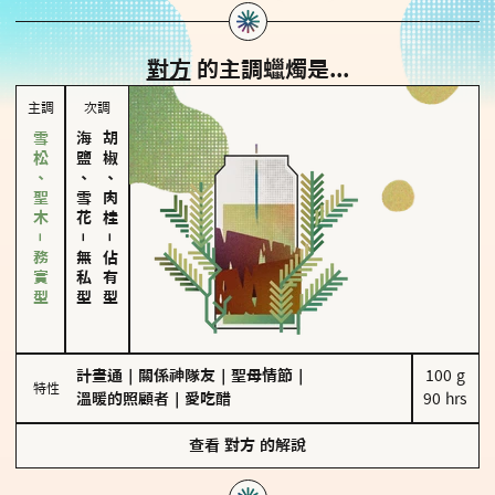
對方
的主調蠟燭是...
主調
次調
雪松、聖木－務實型
海鹽、雪花
胡椒、肉桂
－
－
無私型
佔有型
計畫通
｜
關係神隊友
｜
聖母情節
｜
100 g

特性
溫暖的照顧者
｜
愛吃醋
90 hrs
查看
對方
的解說