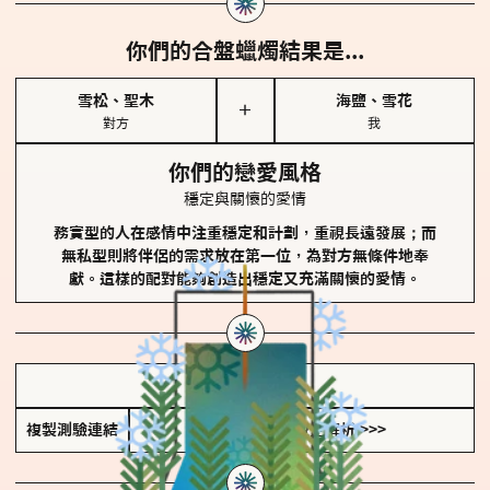
你們的合盤蠟燭結果是...
雪松、聖木
海鹽、雪花
＋
對方
我
你們的戀愛風格
穩定與關懷的愛情
務實型的人在感情中注重穩定和計劃，重視長遠發展；而
無私型則將伴侶的需求放在第一位，為對方無條件地奉
獻。這樣的配對能夠創造出穩定又充滿關懷的愛情。
儲存我的結果圖
複製測驗連結
查看香氛類型全解析 >>>