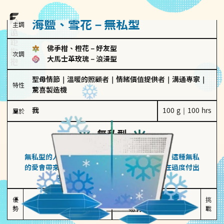
海鹽、雪花－無私型
主調
佛手柑、橙花
－
好友型
次調
大馬士革玫瑰
－
浪漫型
聖母情節
｜
溫暖的照顧者
｜
情緒價值提供者
｜
溝通專家
｜
特性
驚喜製造機
我
100 g｜100 hrs
屬於
無私型
海鹽、雪花
無私型的人傾向用心呵護、滿足另一半的需求，這種無私
的愛會帶來緊密的關係連結，但也可能讓他們在過度付出
中迷失自我，忽略自己真正的需求。
無私奉獻

較難設立界線

優
挑
勢
讓伴侶感受到關懷
易有強烈情感依賴
戰