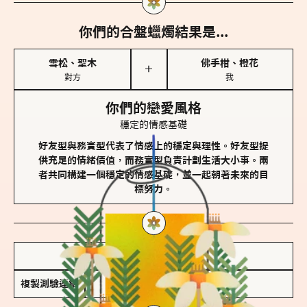
你們的合盤蠟燭結果是...
雪松、聖木
佛手柑、橙花
＋
對方
我
你們的戀愛風格
穩定的情感基礎
好友型與務實型代表了情感上的穩定與理性。好友型提
供充足的情緒價值，而務實型負責計劃生活大小事。兩
者共同構建一個穩定的情感基礎，並一起朝著未來的目
標努力。
儲存我的結果圖
複製測驗連結
查看香氛類型全解析 >>>