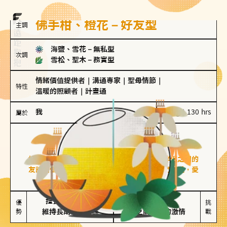
佛手柑、橙花－好友型
主調
海鹽、雪花
－
無私型
次調
雪松、聖木
－
務實型
情緒價值提供者
｜
溝通專家
｜
聖母情節
｜
特性
溫暖的照顧者
｜
計畫通
我
100 g｜130 hrs
屬於
好友型
佛手柑、橙花
好友型的人喜歡分享生活中的點滴，重視與伴侶之間的
友誼和信任，穩定感是重要的關鍵詞。對他們來說，愛
情是心靈深處的共鳴和理解。
擅長聆聽與溝通

不喜歡變化

優
挑
勢
維持長期穩定關係
缺乏關係中的激情
戰