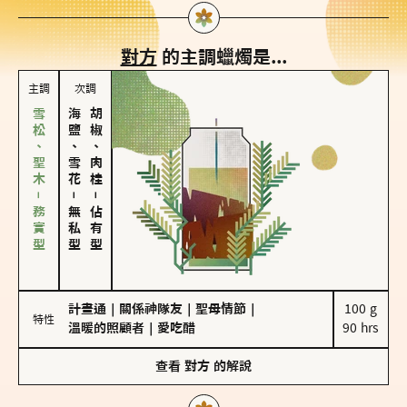
對方
的主調蠟燭是...
主調
次調
雪松、聖木－務實型
海鹽、雪花
胡椒、肉桂
－
－
無私型
佔有型
計畫通
｜
關係神隊友
｜
聖母情節
｜
100 g

特性
溫暖的照顧者
｜
愛吃醋
90 hrs
查看
對方
的解說