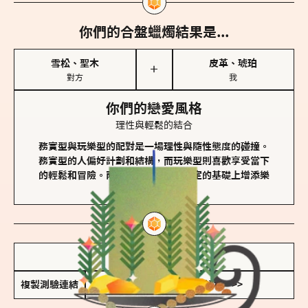
你們的合盤蠟燭結果是...
雪松、聖木
皮革、琥珀
＋
對方
我
你們的戀愛風格
理性與輕鬆的結合
務實型與玩樂型的配對是一場理性與隨性態度的碰撞。
務實型的人偏好計劃和結構，而玩樂型則喜歡享受當下
的輕鬆和冒險。兩者的關係能夠在穩定的基礎上增添樂
趣和火花。
儲存我的結果圖
複製測驗連結
查看香氛類型全解析 >>>