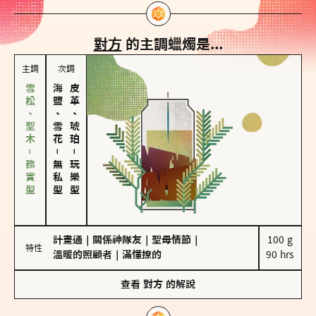
對方
的主調蠟燭是...
主調
次調
雪松、聖木－務實型
海鹽、雪花
皮革、琥珀
－
－
無私型
玩樂型
計畫通
｜
關係神隊友
｜
聖母情節
｜
100 g

特性
溫暖的照顧者
｜
滿懂撩的
90 hrs
查看
對方
的解說