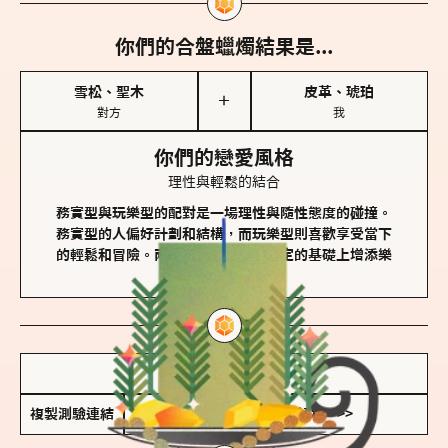
你們的合盤蠟燭結果是...
雪松、聖木
皮革、琥珀
＋
對方
我
你們的戀愛風格
理性與輕鬆的結合
務實型與玩樂型的配對是一場理性與隨性態度的碰撞。
務實型的人偏好計劃和結構，而玩樂型則喜歡享受當下
的輕鬆和冒險。兩者的關係能夠在穩定的基礎上增添樂
趣和火花。
儲存我的結果圖
複製測驗連結
查看香氛類型全解析 >>>