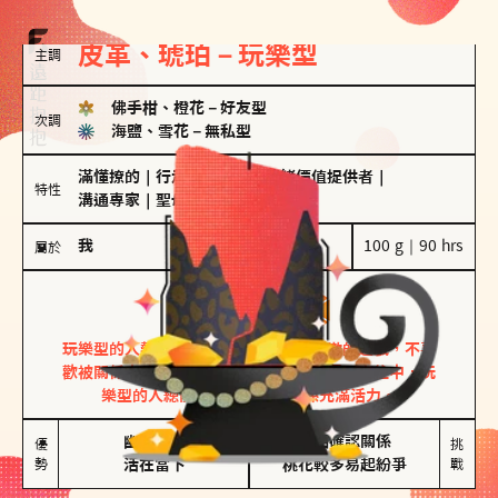
皮革、琥珀－玩樂型
主調
佛手柑、橙花
－
好友型
次調
海鹽、雪花
－
無私型
滿懂撩的
｜
行走的發電機
｜
情緒價值提供者
｜
特性
溝通專家
｜
聖母情節
我
100 g｜90 hrs
屬於
玩樂型
皮革、琥珀
玩樂型的人熱情洋溢，視戀愛為一場刺激的遊戲，不喜
歡被關係中的限制綑綁。無論是約會中還是交往中，玩
樂型的人總能帶來樂趣，讓關係充滿活力。
幽默風趣

害怕確認關係

優
挑
勢
活在當下
桃花較多易起紛爭
戰