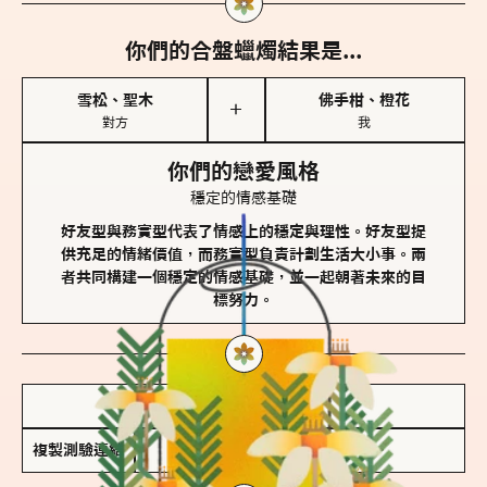
你們的合盤蠟燭結果是...
雪松、聖木
佛手柑、橙花
＋
對方
我
你們的戀愛風格
穩定的情感基礎
好友型與務實型代表了情感上的穩定與理性。好友型提
供充足的情緒價值，而務實型負責計劃生活大小事。兩
者共同構建一個穩定的情感基礎，並一起朝著未來的目
標努力。
儲存我的結果圖
複製測驗連結
查看香氛類型全解析 >>>