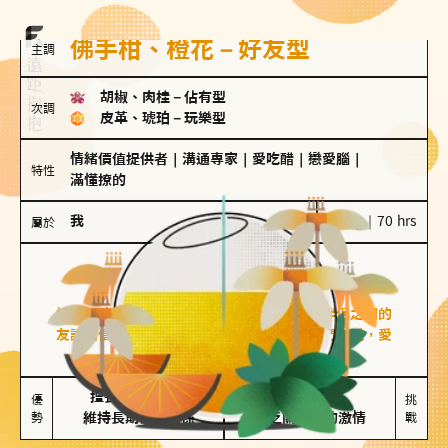
佛手柑、橙花－好友型
主調
胡椒、肉桂
－
佔有型
次調
皮革、琥珀
－
玩樂型
情緒價值提供者
｜
溝通專家
｜
愛吃醋
｜
戀愛腦
｜
特性
滿懂撩的
我
100 g｜70 hrs
屬於
好友型
佛手柑、橙花
好友型的人喜歡分享生活中的點滴，重視與伴侶之間的
友誼和信任，穩定感是重要的關鍵詞。對他們來說，愛
情是心靈深處的共鳴和理解。
擅長聆聽與溝通

不喜歡變化

優
挑
勢
維持長期穩定關係
缺乏關係中的激情
戰