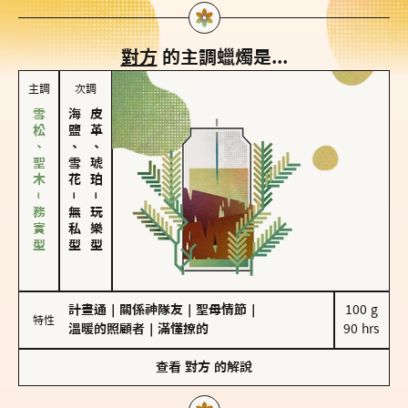
對方
的主調蠟燭是...
主調
次調
雪松、聖木－務實型
海鹽、雪花
皮革、琥珀
－
－
無私型
玩樂型
計畫通
｜
關係神隊友
｜
聖母情節
｜
100 g

特性
溫暖的照顧者
｜
滿懂撩的
90 hrs
查看
對方
的解說